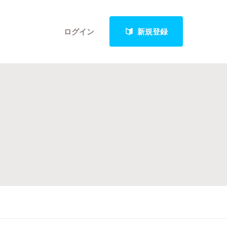
ログイン
新規登録
クト
最新進捗報告から探す