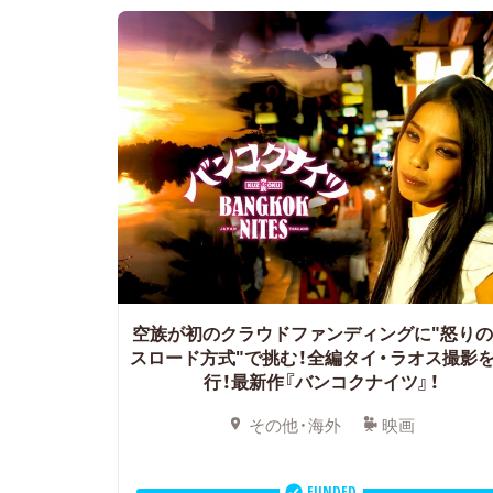
空族が初のクラウドファンディングに"怒り
スロード方式"で挑む！全編タイ・ラオス撮影
行！最新作『バンコクナイツ』！
その他・海外
映画
FUNDED