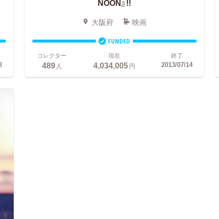
NOON』!!
大阪府
映画
FUNDED
コレクター
現在
終了
489
4,034,005
8
2013/07/14
人
円