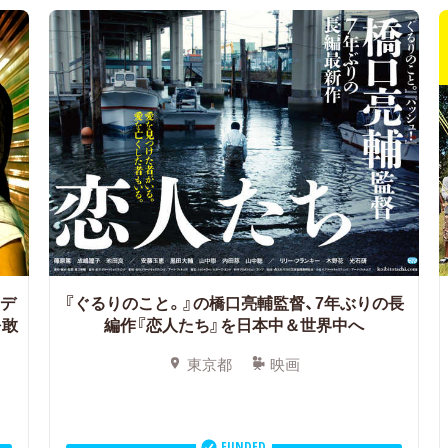
のデ
『ぐるりのこと。』の橋口亮輔監督、7年ぶりの長
を敢
編作『恋人たち』を日本中＆世界中へ
東京都
映画
FUNDED