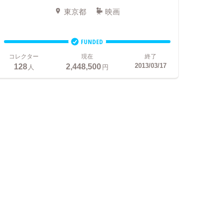
東京都
映画
FUNDED
コレクター
現在
終了
128
2,448,500
2013/03/17
人
円