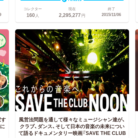
コレクター
現在
終了
160
2,295,277
9
2015/11/06
人
円
択す
風営法問題を通して様々なミュージシャン達が、
めに
クラブ、ダンス、そして日本の音楽の未来につい
て語るドキュメンタリー映画『SAVE THE CLUB