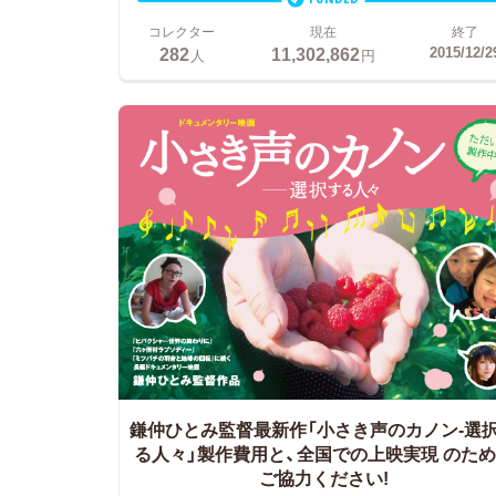
コレクター
現在
終了
282
11,302,862
2015/12/2
人
円
鎌仲ひとみ監督最新作「小さき声のカノン-選
る人々」製作費用と、全国での上映実現 のた
ご協力ください!