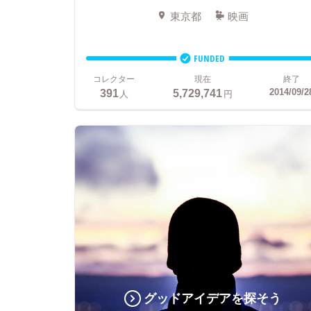
東京都
映画
FUNDED
コレクター
現在
終了
391
5,729,741
2014/09/2
人
円
グッドアイデアを探そう