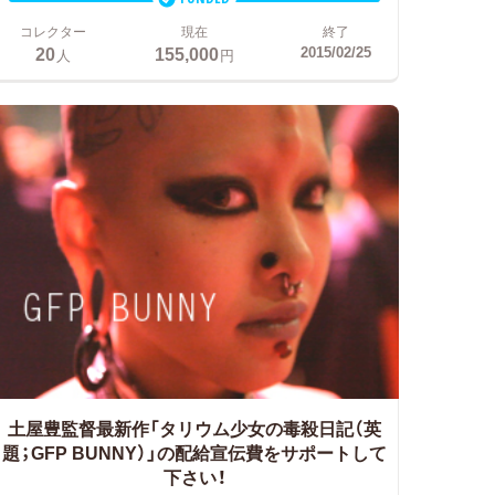
コレクター
現在
終了
20
155,000
2015/02/25
人
円
土屋豊監督最新作「タリウム少女の毒殺日記（英
題；GFP BUNNY）」の配給宣伝費をサポートして
下さい！