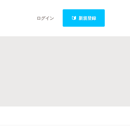
ログイン
新規登録
クト
最新進捗報告から探す