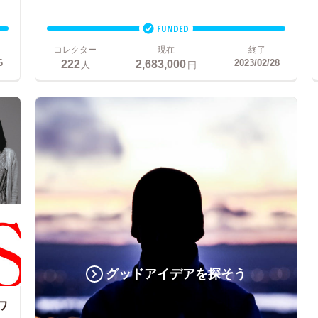
FUNDED
コレクター
現在
終了
222
2,683,000
6
2023/02/28
人
円
グッドアイデアを探そう
ワ