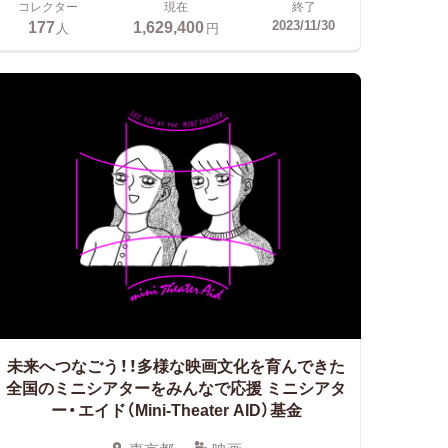
コレクター
現在
終了
177
1,629,400
2023/11/30
人
円
未来へつなごう！！多様な映画文化を育んできた
全国のミニシアターをみんなで応援
ミニシアタ
ー・エイド（Mini-Theater AID）基金