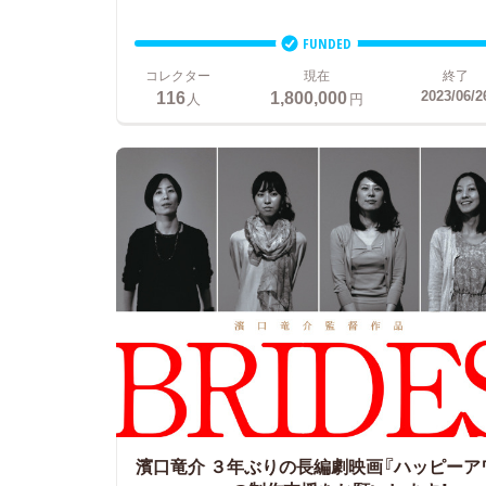
FUNDED
コレクター
現在
終了
116
1,800,000
2023/06/2
人
円
濱口竜介 ３年ぶりの長編劇映画『ハッピーア