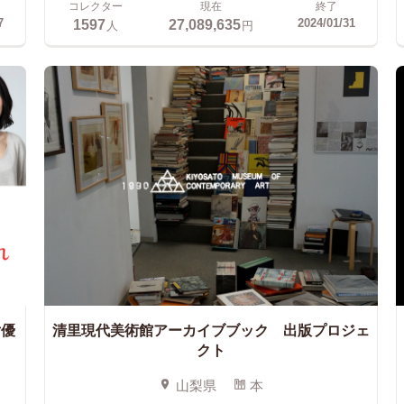
コレクター
現在
終了
1597
27,089,635
7
2024/01/31
人
円
女優
清里現代美術館アーカイブブック 出版プロジェ
クト
山梨県
本