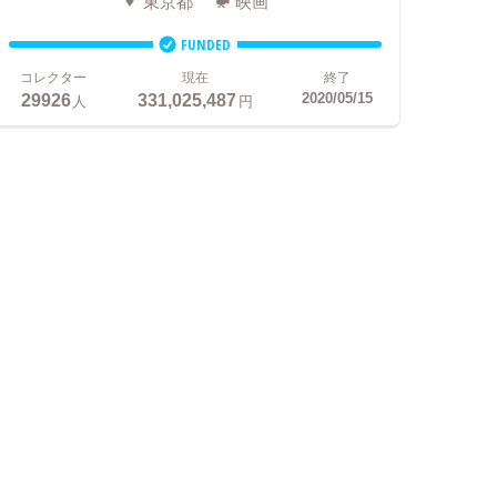
東京都
映画
FUNDED
コレクター
現在
終了
29926
331,025,487
2020/05/15
人
円