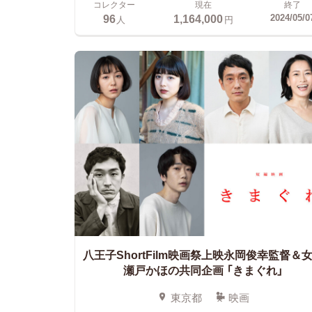
コレクター
現在
終了
96
1,164,000
2024/05/0
人
円
八王子ShortFilm映画祭上映
永岡俊幸監督＆
瀬戸かほの共同企画 「きまぐれ」
東京都
映画