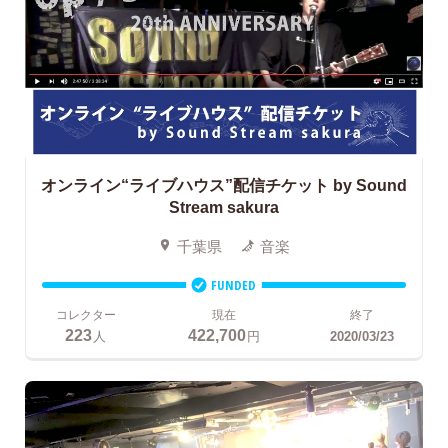
オンライン“ライブハウス”配信チケット
by Sound
Stream sakura
千葉県
音楽
FUNDED
コレクター
現在
終了
223
422,700
人
円
2020/03/23