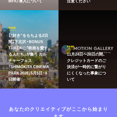
MFA）導入について
注意ください
news
【”好き”をもちよる2日
間】下北沢・BONUS
news
TRACKに「映画を愛す
る人たち」が集う カル
11月24日〜26日の間、
チャーフェス
クレジットカードのご
「SHIMOKITA CINEMA
決済が一時的に繋がり
PARK 2026」5月5日・6
にくくなった事象につ
日開催
いて
あなたのクリエイティブがここから始まり
ます