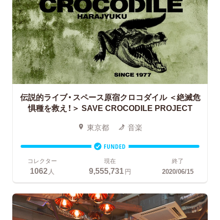
伝説的ライブ・スペース原宿クロコダイル ＜絶滅危
惧種を救え！＞
SAVE CROCODILE PROJECT
東京都
音楽
FUNDED
コレクター
現在
終了
1062
9,555,731
人
円
2020/06/15