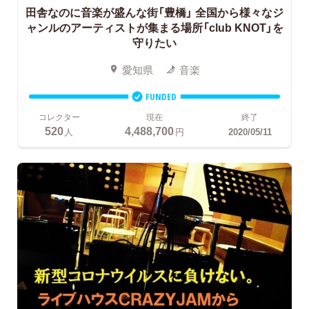
田舎なのに音楽が盛んな街「豊橋」
全国から様々なジ
ャンルのアーティストが集まる場所「club KNOT」を
守りたい
愛知県
音楽
FUNDED
コレクター
現在
終了
520
4,488,700
人
円
2020/05/11