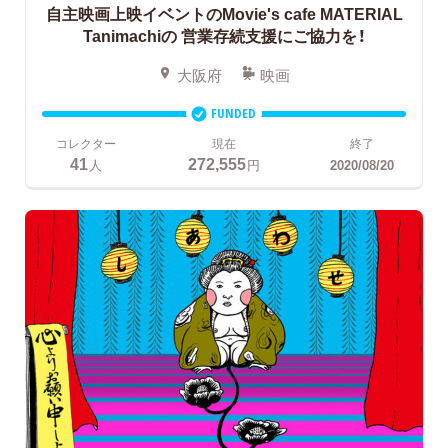
自主映画上映イベントのMovie's cafe MATERIAL
Tanimachiの
営業存続支援にご協力を！
大阪府
映画
FUNDED
コレクター
現在
終了
41
272,555
人
円
2020/08/20