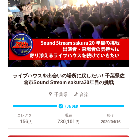
ライブハウスを出会いの場所に戻したい！
千葉県佐
倉市Sound Stream sakura20年目の挑戦
千葉県
音楽
FUNDED
コレクター
現在
終了
156
730,101
人
円
2020/04/16