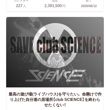
コレクター
現在
終了
227
2,391,500
人
円
2020/06/12
最高の遊び場(ライブハウス)を守りたい。
命懸けで作
り上げた自分達の居場所【club SCIENCE】を終わら
せたくない！