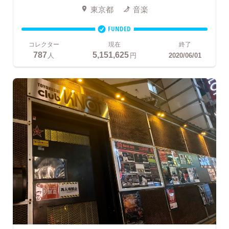
東京都
音楽
FUNDED
コレクター
現在
終了
787
5,151,625
人
円
2020/06/01