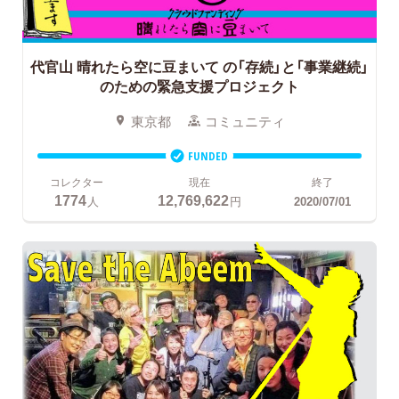
代官山 晴れたら空に豆まいて
の「存続」と「事業継続」
のための緊急支援プロジェクト
東京都
コミュニティ
FUNDED
コレクター
現在
終了
1774
12,769,622
人
円
2020/07/01