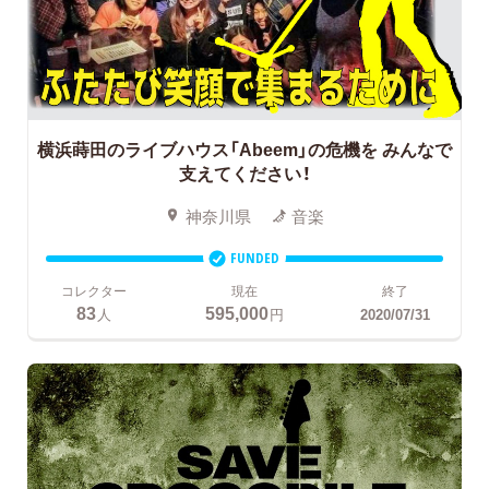
横浜蒔田のライブハウス「Abeem」の危機を
みんなで
支えてください！
神奈川県
音楽
FUNDED
コレクター
現在
終了
83
595,000
人
円
2020/07/31