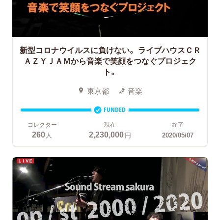
新型コロナウイルスに負けない。
ライブハウスＣＲ
ＡＺＹＪＡＭから音楽で笑顔をつなぐプロジェク
ト。
東京都
音楽
FUNDED
コレクター
現在
終了
260
2,230,000
人
円
2020/05/07