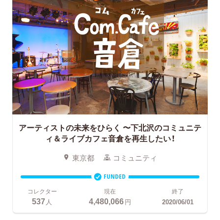
アーティストの未来をひらく
〜下北沢のコミュニテ
ィ＆ライブカフェ音倉を再生したい！
東京都
コミュニティ
FUNDED
コレクター
現在
終了
537
4,480,066
人
円
2020/06/01