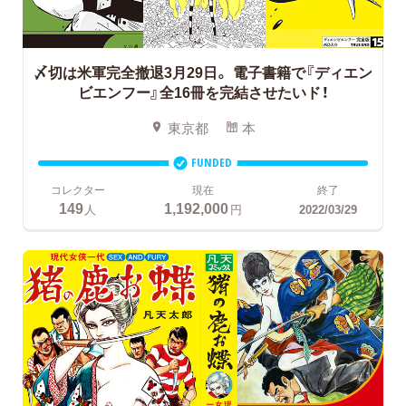
〆切は米軍完全撤退3月29日。
電子書籍で『ディエン
ビエンフー』全16冊を完結させたいド！
東京都
本
FUNDED
コレクター
現在
終了
149
1,192,000
人
円
2022/03/29