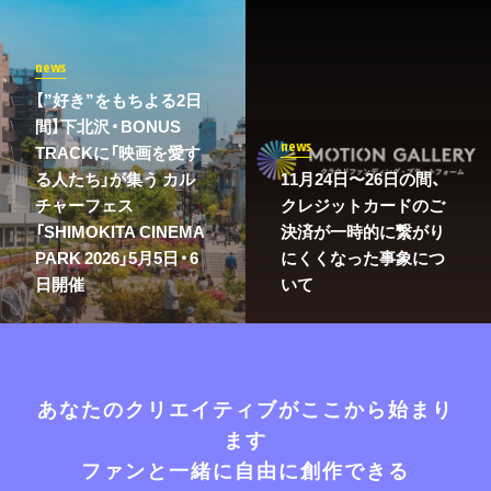
news
【”好き”をもちよる2日
間】下北沢・BONUS
news
TRACKに「映画を愛す
る人たち」が集う カル
11月24日〜26日の間、
チャーフェス
クレジットカードのご
「SHIMOKITA CINEMA
決済が一時的に繋がり
PARK 2026」5月5日・6
にくくなった事象につ
日開催
いて
あなたのクリエイティブがここから始まり
ます
ファンと一緒に自由に創作できる