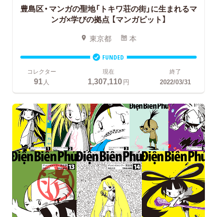
豊島区・マンガの聖地「トキワ荘の街」に生まれるマ
ンガ×学びの拠点
【マンガピット】
東京都
本
FUNDED
コレクター
現在
終了
91
1,307,110
人
円
2022/03/31