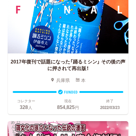
2017年復刊で話題になった「踊るミシン」
その後の声
に押されて再出版！
兵庫県
本
FUNDED
コレクター
現在
終了
328
854,825
人
円
2022/03/23