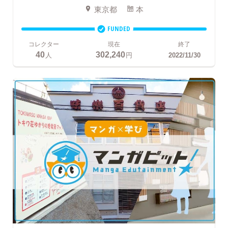
東京都
本
FUNDED
コレクター
現在
終了
40
302,240
人
円
2022/11/30