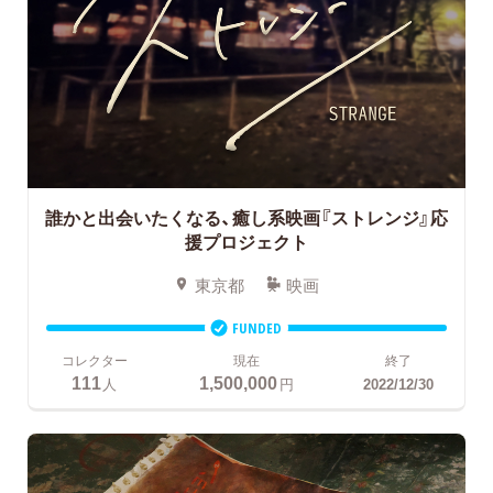
誰かと出会いたくなる、癒し系映画『ストレンジ』応
援プロジェクト
東京都
映画
FUNDED
コレクター
現在
終了
111
1,500,000
人
円
2022/12/30