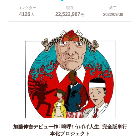
コレクター
現在
終了
4126
22,522,967
人
円
2022/09/30
加藤伸吉デビュー作『嗚呼！うげげ人生』完全版単行
本化プロジェクト