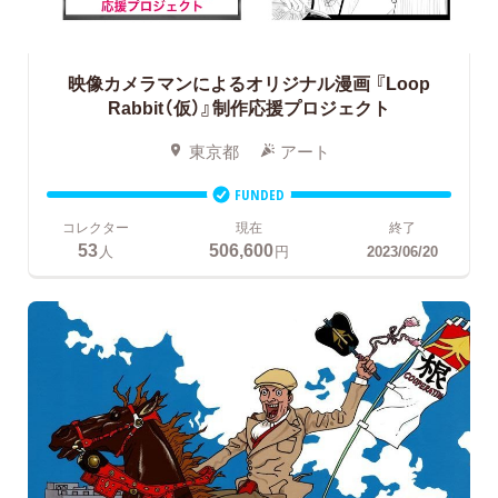
映像カメラマンによるオリジナル漫画
『Loop
Rabbit（仮）』制作応援プロジェクト
東京都
アート
FUNDED
コレクター
現在
終了
53
506,600
人
円
2023/06/20