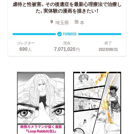
虐待と性被害。その後遺症を最新心理療法で治療し
た、実体験の漫画を描きたい！
埼玉県
本
FUNDED
コレクター
現在
終了
690
7,071,020
人
円
2023/08/31