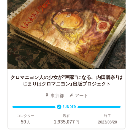
クロマニヨン人の少女が"画家"になる。
内田麗奈「は
じまりはクロマニヨン」出版プロジェクト
東京都
アート
FUNDED
コレクター
現在
終了
59
1,935,077
人
円
2023/03/20