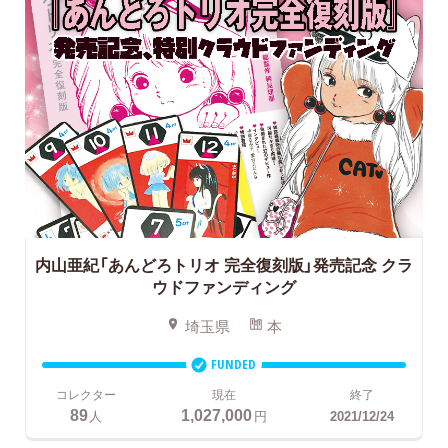
内山亜紀「あんどろトリオ 完全復刻版」発売記念
クラ
ウドファンディング
埼玉県
本
FUNDED
コレクター
現在
終了
89
1,027,000
人
円
2021/12/24