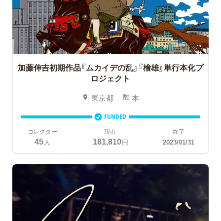
加藤伸吉初期作品『ムカイデの乱』『檜雄』単行本化プ
ロジェクト
東京都
本
FUNDED
コレクター
現在
終了
45
181,810
人
円
2023/01/31