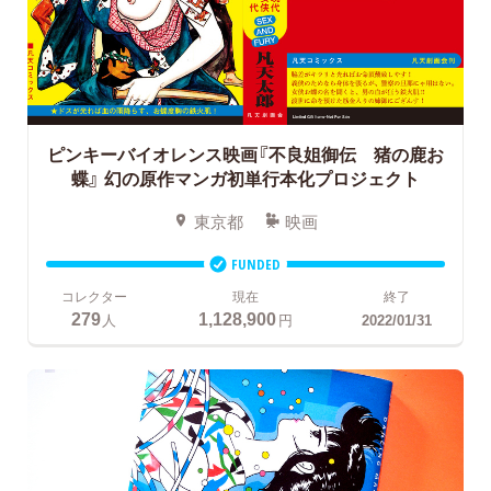
ピンキーバイオレンス映画『不良姐御伝 猪の鹿お
蝶』
幻の原作マンガ初単行本化プロジェクト
東京都
映画
FUNDED
コレクター
現在
終了
279
1,128,900
人
円
2022/01/31