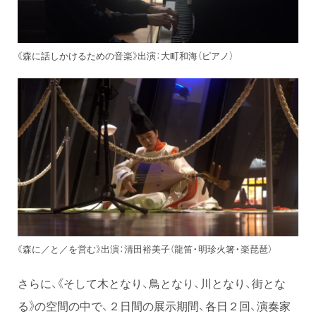
《森に話しかけるための音楽》出演：大町和海（ピアノ）
《森に／と／を営む》出演：清田裕美子（龍笛・明珍火箸・楽琵琶）
さらに、《そして木となり、鳥となり、川となり、街とな
る》の空間の中で、２日間の展示期間、各日２回、演奏家