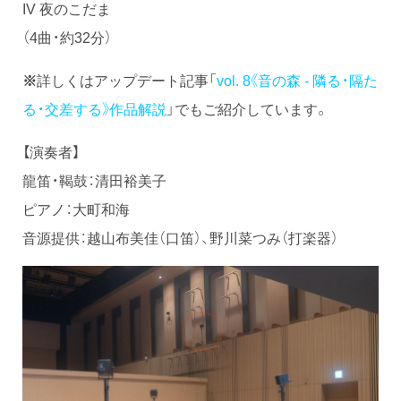
IV 夜のこだま
（4曲・約32分）
※
詳しくはアップデート記事「
vol. 8《音の森 - 隣る・隔た
る・交差する》作品解説
」でもご紹介しています。
【演奏者】
龍笛・鞨鼓：清田裕美子
ピアノ：大町和海
音源提供：越山布美佳（口笛）、野川菜つみ（打楽器）