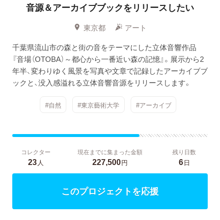
音源＆アーカイブブックをリリースしたい
東京都
アート
千葉県流山市の森と街の音をテーマにした立体音響作品
『音場（OTOBA）～都心から一番近い森の記憶』。展示から2
年半、変わりゆく風景を写真や文章で記録したアーカイブブ
ックと、没入感溢れる立体音響音源をリリースします。
#自然
#東京藝術大学
#アーカイブ
コレクター
現在までに集まった金額
残り日数
23
227,500
6
人
円
日
このプロジェクトを応援