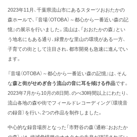
2023年11月、千葉県流山市にあるスターツおおたかの
森ホールで、『音場（OTOBA）～都心から一番近い森の記
憶』の展示を行いました。流山は、「おおたかの森」とい
う地名にもある通り、緑豊かな里山の環境がある一方、
子育ての街として注目され、都市開発も急速に進んでい
ます。
『音場（OTOBA）～都心から一番近い森の記憶』は、そん
な
森と街がせめぎ合う流山の音に耳を傾ける作品
です。
2023年7月から10月の8日間、のべ30時間以上にわたり、
流山各地の森や街でフィールドレコーディング（環境音
の録音）を行い、2つの作品を制作しました。
中心的な録音場所となった「市野谷の森（通称：おおたか
の森）」は、絶滅危惧種のオオタカの生息が確認されてい