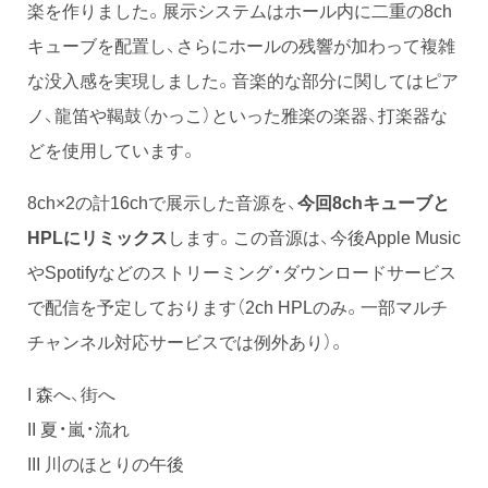
楽を作りました。展示システムはホール内に二重の8ch
キューブを配置し、さらにホールの残響が加わって複雑
な没入感を実現しました。音楽的な部分に関してはピア
ノ、龍笛や鞨鼓（かっこ）といった雅楽の楽器、打楽器な
どを使用しています。
8ch×2の計16chで展示した音源を、
今回8chキューブと
HPLにリミックス
します。この音源は、今後Apple Music
やSpotifyなどのストリーミング・ダウンロードサービス
で配信を予定しております（2ch HPLのみ。一部マルチ
チャンネル対応サービスでは例外あり）。
I 森へ、街へ
II 夏・嵐・流れ
III 川のほとりの午後