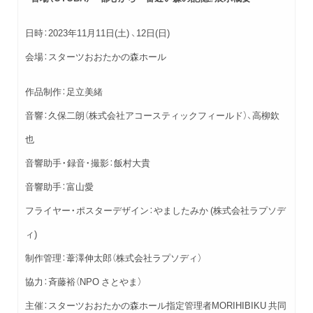
日時：2023年11月11日(土) 、12日(日)
会場：スターツおおたかの森ホール
作品制作：足立美緒
音響：久保二朗（株式会社アコースティックフィールド）、高柳欽
也
音響助手・録音・撮影：飯村大貴
音響助手：富山愛
フライヤー・ポスターデザイン：やましたみか (株式会社ラプソデ
ィ)
制作管理：葦澤伸太郎（株式会社ラプソディ）
協力：斉藤裕（NPO さとやま）
主催：スターツおおたかの森ホール指定管理者MORIHIBIKU 共同