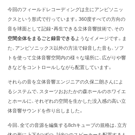
今回のフィールドレコーディングは主にアンビソニッ
クスという形式で行っています。360度すべての方向の
音を球面として記録・再生できる立体音響技術で、その
空間全体をまるごと録音できる
ようなイメージです。ま
た、アンビソニックス以外の方法で録音した音も、ソフ
トを使って立体音響空間内の様々な場所に、広がりや響
きなどをコントロールしながら配置しています。
それらの音を立体音響エンジニアの久保二朗さんによ
るシステムで、スターツおおたかの森ホールのホワイエ
とホールに、それぞれの空間を生かした没入感の高い立
体音響サウンドを作り出しました。
今回、全ての音源を編集する8chキューブの規格は、立方
体の形に上下4つずつ、計8つのスピーカーを配置するも