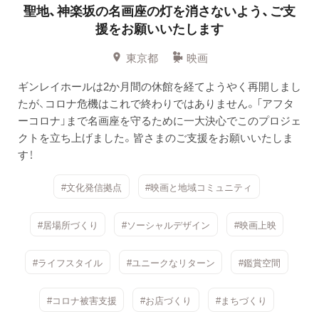
聖地、神楽坂の名画座の灯を消さないよう、ご支
援をお願いいたします
東京都
映画
ギンレイホールは2か月間の休館を経てようやく再開しまし
たが、コロナ危機はこれで終わりではありません。「アフタ
ーコロナ」まで名画座を守るために一大決心でこのプロジェ
クトを立ち上げました。皆さまのご支援をお願いいたしま
す！
#文化発信拠点
#映画と地域コミュニティ
#居場所づくり
#ソーシャルデザイン
#映画上映
#ライフスタイル
#ユニークなリターン
#鑑賞空間
#コロナ被害支援
#お店づくり
#まちづくり