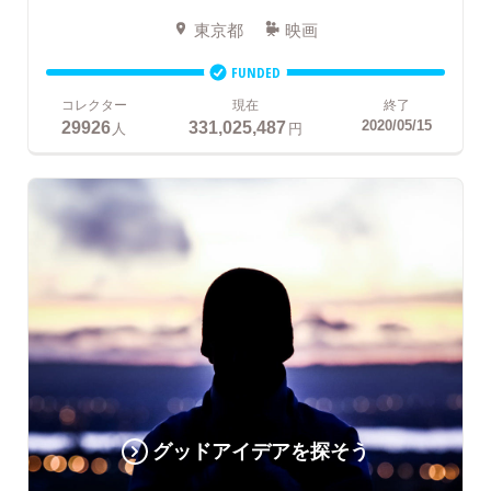
東京都
映画
FUNDED
コレクター
現在
終了
29926
331,025,487
2020/05/15
人
円
グッドアイデアを探そう