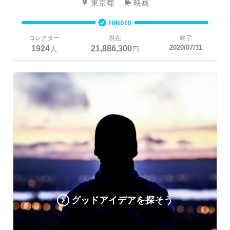
東京都
映画
FUNDED
コレクター
現在
終了
1924
21,886,300
2020/07/31
人
円
グッドアイデアを探そう