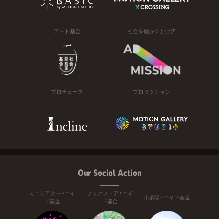
アート基金
社会を動かすかけ声
プロデュース
プロダクション
Our Social Action
ミニシアター・エイ
ブックストア・エイ
小劇場・エイド基金
ド基金
ド基金