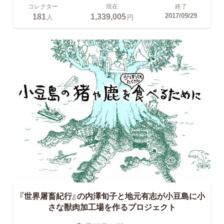
コレクター
現在
終了
181
1,339,005
2017/09/29
人
円
『世界屠畜紀行』の内澤旬子と地元有志が小豆島に小
さな獣肉加工場を作るプロジェクト