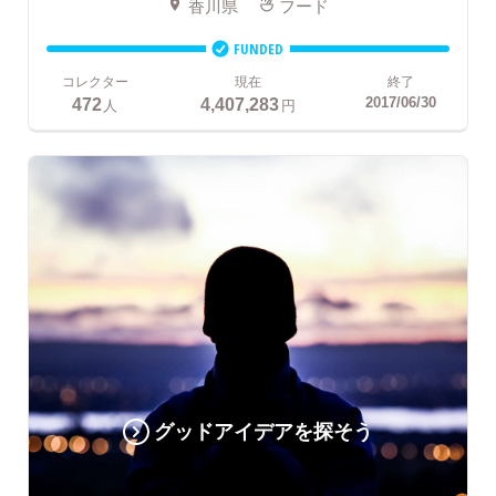
香川県
フード
FUNDED
コレクター
現在
終了
472
4,407,283
2017/06/30
人
円
グッドアイデアを探そう