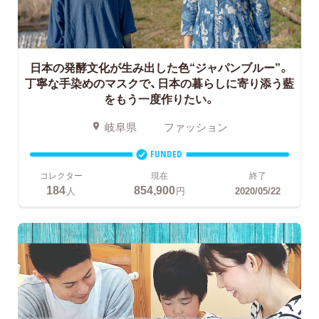
日本の発酵文化が生み出した色“ジャパンブルー”。
丁寧な手染めのマスクで、日本の暮らしに寄り添う藍
をもう一度作りたい。
岐阜県
ファッション
FUNDED
コレクター
現在
終了
184
854,900
人
円
2020/05/22