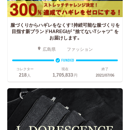
服づくりからハギレをなくす！
持続可能な服づくりを
目指す新ブランドHAREGIが "捨てないTシャツ" を
お届けします。
広島県
ファッション
FUNDED
コレクター
現在
終了
218
1,705,833
人
円
2021/07/06