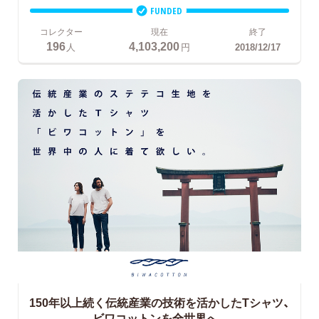
FUNDED
コレクター
現在
終了
196
4,103,200
人
円
2018/12/17
150年以上続く伝統産業の技術を活かしたTシャツ、
ビワコットンを全世界へ。