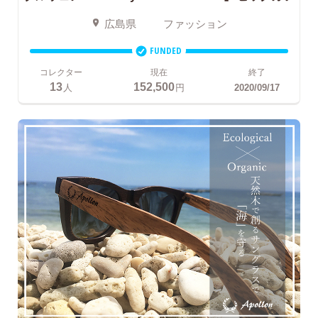
広島県
ファッション
FUNDED
コレクター
現在
終了
13
152,500
人
円
2020/09/17