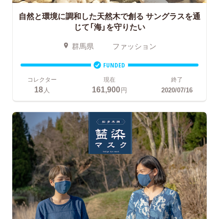
自然と環境に調和した天然木で創る
サングラスを通
じて「海」を守りたい
群馬県
ファッション
FUNDED
コレクター
現在
終了
18
161,900
人
円
2020/07/16