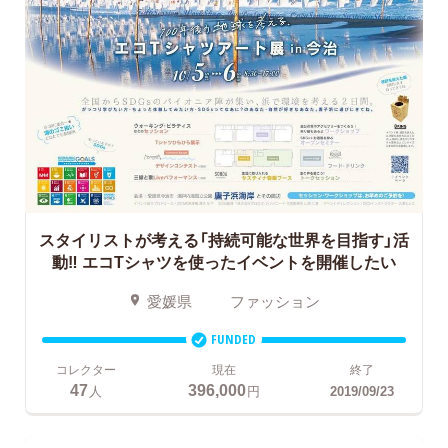
スタイリストが考える「持続可能な世界を目指す」活
動‼
エコTシャツを使ったイベントを開催したい
愛媛県
ファッション
FUNDED
コレクター
現在
終了
47
396,000
人
円
2019/09/23