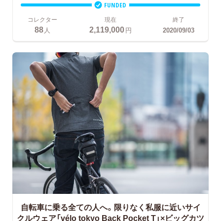
FUNDED
コレクター
現在
終了
88
2,119,000
人
円
2020/09/03
自転車に乗る全ての人へ。限りなく私服に近いサイ
クルウェア「vélo tokyo Back Pocket T」×ビッグカツ