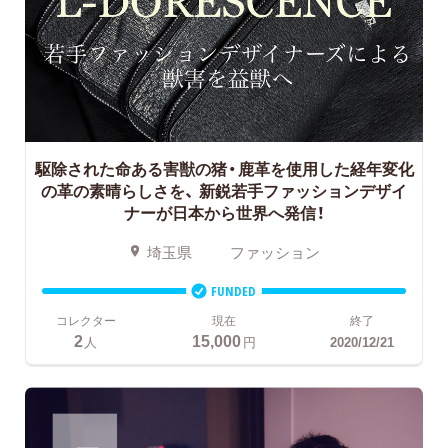
駆除された命ある害獣の猪・鹿革を使用した経年変化
の革の素晴らしさを、
新鋭若手ファッションデザイ
ナーが日本から世界へ発信！
埼玉県
ファッション
FUNDED
コレクター
現在
終了
2
15,000
人
円
2020/12/21