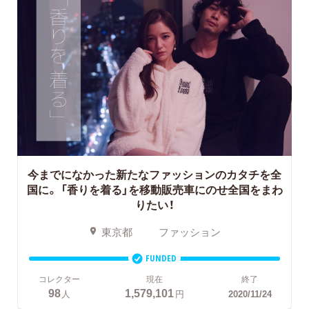
今までになかった新たなファッションのカタチを全
国に。 「香りを着る」を移動販売車にのせ全国をまわ
りたい！
東京都
ファッション
FUNDED
コレクター
現在
終了
98
1,579,101
人
円
2020/11/24