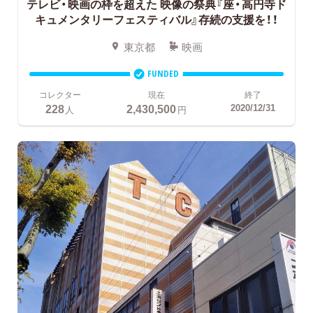
テレビ・映画の枠を超えた
映像の祭典『座・高円寺ド
キュメンタリーフェスティバル』存続の支援を！！
東京都
映画
FUNDED
コレクター
現在
終了
228
2,430,500
2020/12/31
人
円