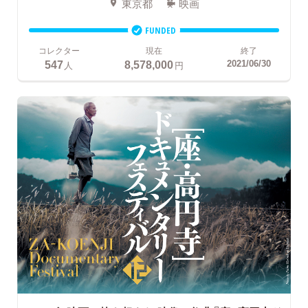
東京都
映画
FUNDED
コレクター
現在
終了
547
8,578,000
2021/06/30
人
円