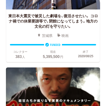
東日本大震災で被災した劇場を、復活させたい。
コロ
ナ禍での休業要請等で、閉館になってしまう。地方の
文化の灯を守りたい。
茨城県
映画
FUNDED
コレクター
現在
終了
383
5,395,500
2020/08/25
人
円