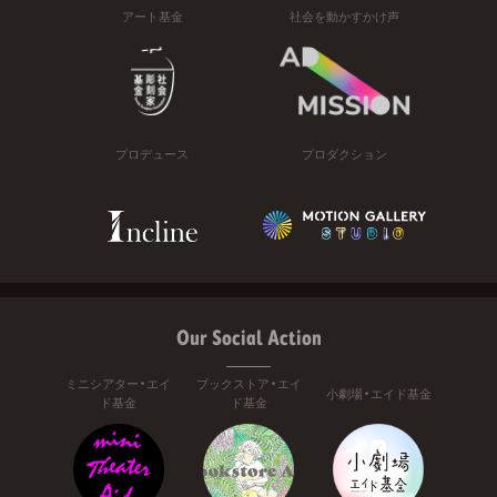
アート基金
社会を動かすかけ声
プロデュース
プロダクション
Our Social Action
ミニシアター・エイ
ブックストア・エイ
小劇場・エイド基金
ド基金
ド基金