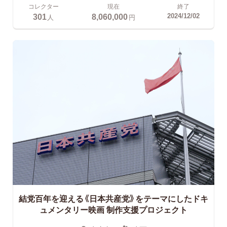
コレクター
現在
終了
301
8,060,000
2024/12/02
人
円
結党百年を迎える《日本共産党》をテーマにしたドキ
ュメンタリー映画
制作支援プロジェクト