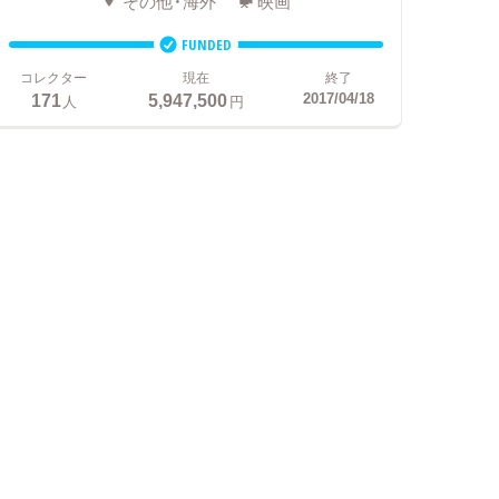
その他・海外
映画
FUNDED
コレクター
現在
終了
171
5,947,500
2017/04/18
人
円