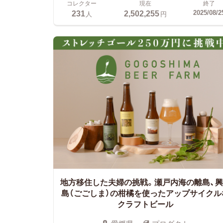
コレクター
現在
終了
231
2,502,255
2025/08/2
人
円
地方移住した夫婦の挑戦。瀬戸内海の離島、興
島（ごごしま）の柑橘を使ったアップサイクル
クラフトビール