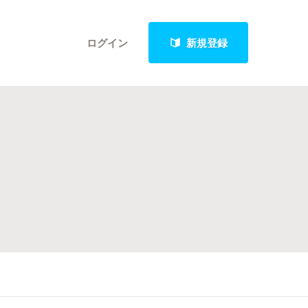
ログイン
新規登録
クト
最新進捗報告から探す