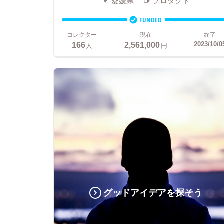
愛媛県
プロダクト
FUNDED
コレクター
現在
終了
166
2,561,000
2023/10/0
人
円
グッドアイデアを探そう