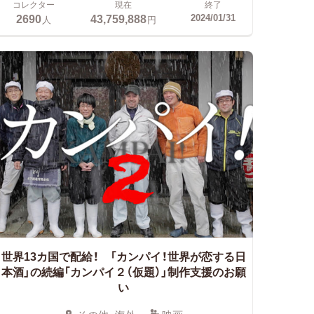
コレクター
現在
終了
2690
43,759,888
2024/01/31
人
円
世界13カ国で配給！ 「カンパイ！世界が恋する日
本酒」の続編「カンパイ２（仮題）」制作支援のお願
い