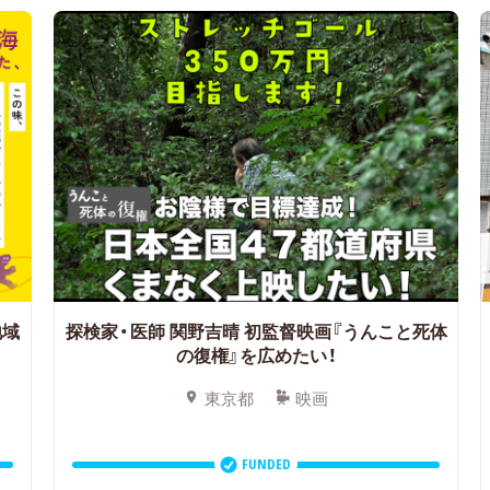
地域
探検家・医師 関野吉晴 初監督映画『うんこと死体
の復権』を広めたい！
東京都
映画
FUNDED