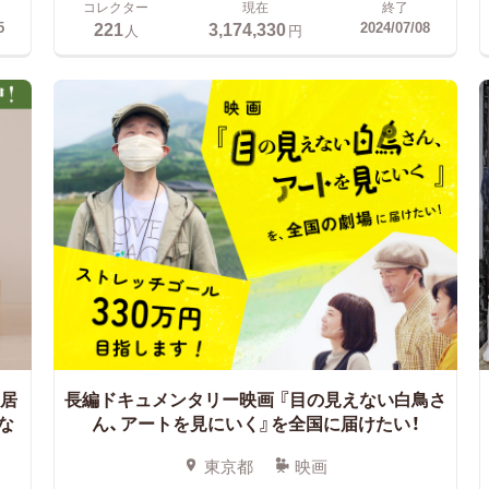
コレクター
現在
終了
221
3,174,330
5
2024/07/08
人
円
居
長編ドキュメンタリー映画
『目の見えない白鳥さ
な
ん、アートを見にいく』を全国に届けたい！
東京都
映画