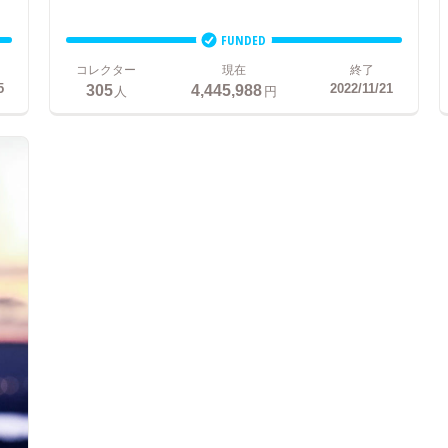
FUNDED
コレクター
現在
終了
305
4,445,988
5
2022/11/21
人
円