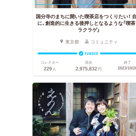
国分寺のまちに開いた喫茶店をつくりたい！
に、創造的に生きる後押しとなるような「喫茶
ラクラゲ」
東京都
コミュニティ
FUNDED
コレクター
現在
終了
229
2,975,832
2023/10/2
人
円