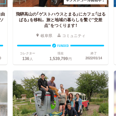
自由
飛騨高山の「ゲストハウスとまる」にカフェ「はる
ソ
ばる」を移転。
旅と地域の暮らしを繫ぐ“交差
点”をつくります！
岐阜県
コミュニティ
FUNDED
コレクター
現在
終了
136
1,539,799
0
2022/01/14
人
円