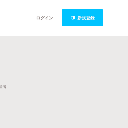
ログイン
新規登録
クト
水産省
最新進捗報告から探す
。