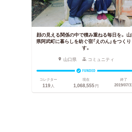
顔の見える関係の中で積み重ねる毎日を。
山
県阿武町に暮らしを紡ぐ宿「えのん」をつくり
す。
山口県
コミュニティ
FUNDED
コレクター
現在
終了
119
1,068,555
2019/07/3
人
円