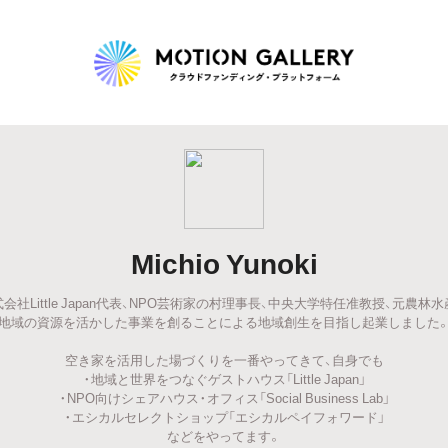
Highlight
人気のプロジェクト
新着プロジェクト
終了間近のプロジェ
Michio Yunoki
Feature
会社Little Japan代表、NPO芸術家の村理事長、中央大学特任准教授、元農林
タグから探す
キュレーターから探す
特集から探す
地域の資源を活かした事業を創ることによる地域創生を目指し起業しました
空き家を活用した場づくりを一番やってきて、自身でも
Legendary
・地域と世界をつなぐゲストハウス「Little Japan」
・NPO向けシェアハウス・オフィス「Social Business Lab」
・エシカルセレクトショップ「エシカルペイフォワード」
最新達成プロジェクト
調達額が大きいプロジェクト
などをやってます。