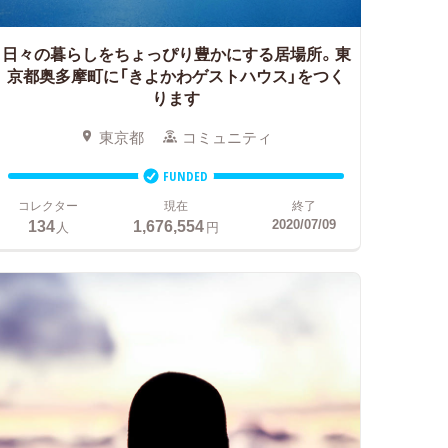
日々の暮らしをちょっぴり豊かにする居場所。
東
京都奥多摩町に「きよかわゲストハウス」をつく
ります
東京都
コミュニティ
FUNDED
コレクター
現在
終了
134
1,676,554
2020/07/09
人
円