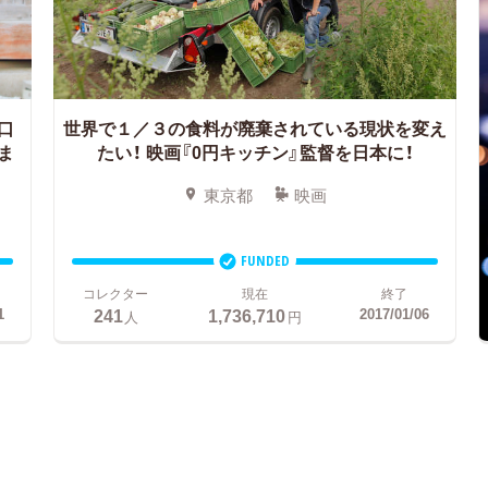
口
世界で１／３の食料が廃棄されている現状を変え
ま
たい！ 映画『0円キッチン』監督を日本に！
東京都
映画
FUNDED
コレクター
現在
終了
241
1,736,710
1
2017/01/06
人
円