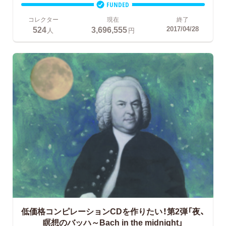
FUNDED
コレクター
現在
終了
524
3,696,555
2017/04/28
人
円
低価格コンピレーションCDを作りたい！第2弾「夜、
瞑想のバッハ～Bach in the midnight」