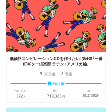
低価格コンピレーションCDを作りたい！第4弾「一番
町ギター倶楽部 ラテン・アメリカ編」
東京都
音楽
FUNDED
コレクター
現在
終了
372
719,323
2017/09/29
人
円