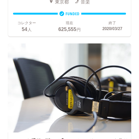
東京都
音楽
FUNDED
コレクター
現在
終了
54
625,555
2020/03/27
人
円