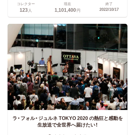
コレクター
現在
終了
123
1,101,400
2022/10/17
人
円
ラ・フォル・ジュルネ TOKYO 2020
の熱狂と感動を
生放送で全世界へ届けたい！