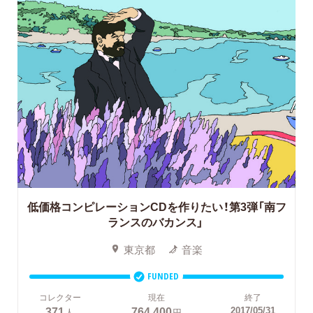
低価格コンピレーションCDを作りたい！第3弾「南フ
ランスのバカンス」
東京都
音楽
FUNDED
コレクター
現在
終了
371
764,400
2017/05/31
人
円