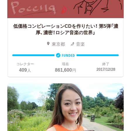
低価格コンピレーションCDを作りたい！
第5弾「濃
厚、濃密！ロシア音楽の世界」
東京都
音楽
FUNDED
コレクター
現在
終了
409
861,600
2017/12/28
人
円