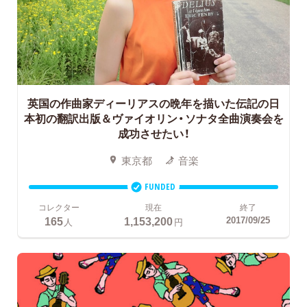
英国の作曲家ディーリアスの晩年を描いた伝記の日
本初の翻訳出版＆ヴァイオリン・ソナタ全曲演奏会を
成功させたい！
東京都
音楽
FUNDED
コレクター
現在
終了
165
1,153,200
2017/09/25
人
円