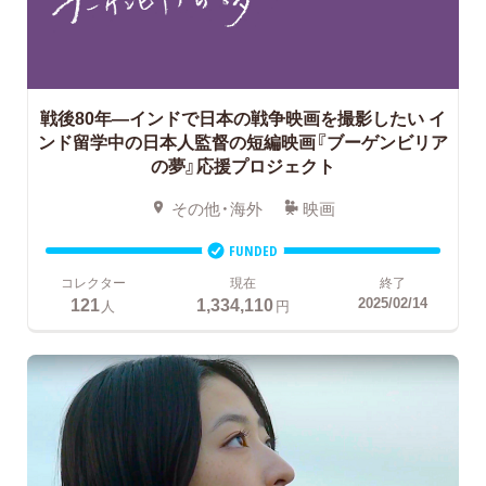
戦後80年―インドで日本の戦争映画を撮影したい
イ
ンド留学中の日本人監督の短編映画『ブーゲンビリア
の夢』応援プロジェクト
その他・海外
映画
FUNDED
コレクター
現在
終了
121
1,334,110
2025/02/14
人
円