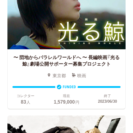
〜 団地からパラレルワールドへ 〜
長編映画『光る
鯨』劇場公開サポーター募集プロジェクト
東京都
映画
FUNDED
コレクター
現在
終了
83
1,579,000
2023/06/30
人
円