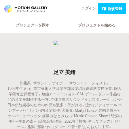
ログイン
新規登録
プロジェクトを探す
プロジェクトを始める
足立 美緒
作曲家・サウンドデザイナー・サウンドアーティスト。
1993年生まれ。東京藝術大学音楽学部音楽環境創造科首席卒業、同大
学院修士課程修了。短編アニメーション、CM、ゲーム、ダンス作品な
どの音楽を制作する一方、立体音響のサウンドインスタレーションや
日本伝統楽器のための作品も数多く手がける。近作に「ディオール バ
ンブー パビリオン」内音楽制作（犬養奏、Marty Hicksと共同名義）や、
ヤマハミュージック 横浜みなとみらい「Music Canvas Show 《胡蝶の
夢》～生命の森～」環境音制作等。2023年『想像、そしてダンス』リリ
ース。雅楽・邦楽・作曲グループ「音・音（おんおん）」主宰。