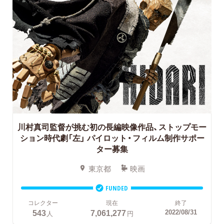
川村真司監督が挑む初の長編映像作品、ストップモー
ション時代劇「左」
パイロット・フィルム制作サポー
ター募集
東京都
映画
FUNDED
コレクター
現在
終了
543
7,061,277
2022/08/31
人
円