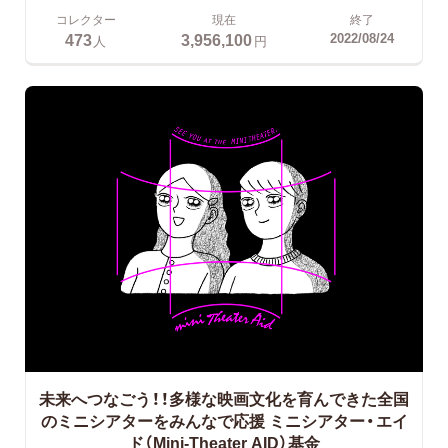
コレクター
現在
終了
473
3,956,100
2022/08/24
人
円
未来へつなごう！！多様な映画文化を育んできた全国
のミニシアターをみんなで応援
ミニシアター・エイ
ド（Mini-Theater AID）基金