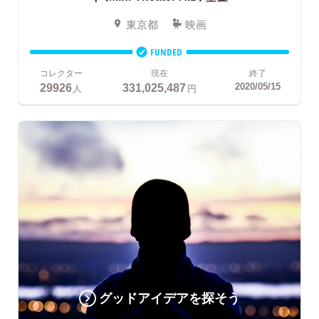
東京都
映画
FUNDED
コレクター
現在
終了
29926
331,025,487
2020/05/15
人
円
グッドアイデアを探そう