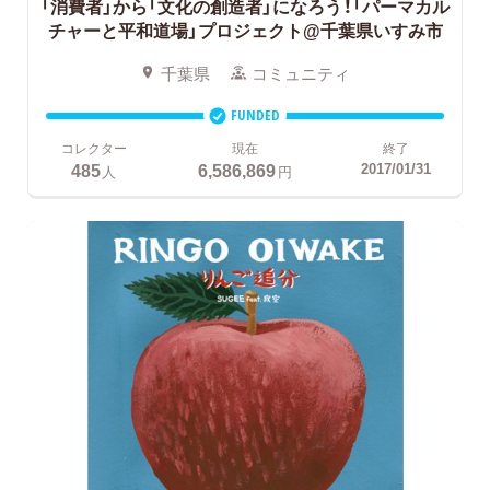
「消費者」から「文化の創造者」になろう！「パーマカル
チャーと平和道場」プロジェクト@千葉県いすみ市
千葉県
コミュニティ
FUNDED
コレクター
現在
終了
485
6,586,869
2017/01/31
人
円