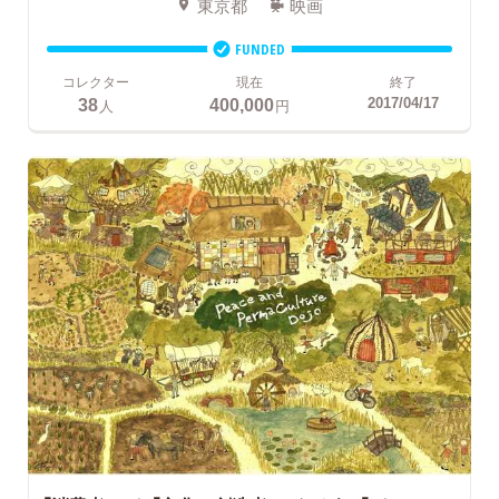
東京都
映画
FUNDED
コレクター
現在
終了
38
400,000
2017/04/17
人
円