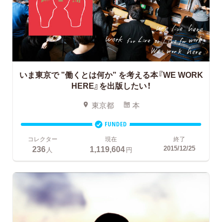
いま東京で ”働くとは何か” を考える本『WE WORK
HERE』を出版したい！
東京都
本
FUNDED
コレクター
現在
終了
236
1,119,604
2015/12/25
人
円