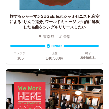
旅するシャーマンSUGEE feat.シャミセニスト.寂空
による「りんご追分」ワールドミュージック的に解釈
した名曲をシングルリリースしたい
東京都
音楽
FUNDED
コレクター
現在
終了
30
140,500
2016/05/31
人
円