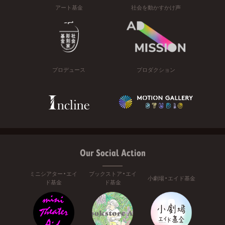
アート基金
社会を動かすかけ声
プロデュース
プロダクション
Our Social Action
ミニシアター・エイ
ブックストア・エイ
小劇場・エイド基金
ド基金
ド基金