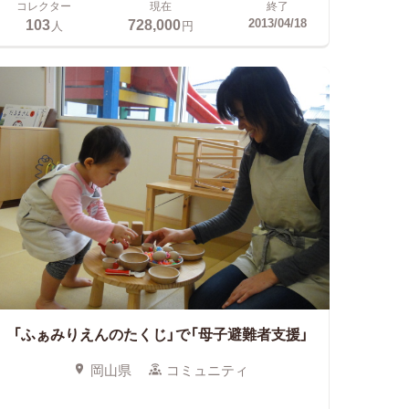
コレクター
現在
終了
103
728,000
2013/04/18
人
円
「ふぁみりえんのたくじ」で「母子避難者支援」
岡山県
コミュニティ