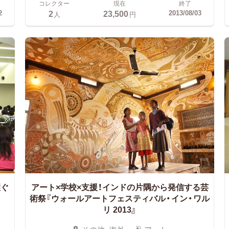
コレクター
現在
終了
2
23,500
2
2013/08/03
人
円
継ぐ
アート×学校×支援！インドの片隅から発信する芸
術祭『ウォールアートフェスティバル・イン・ワル
リ 2013』