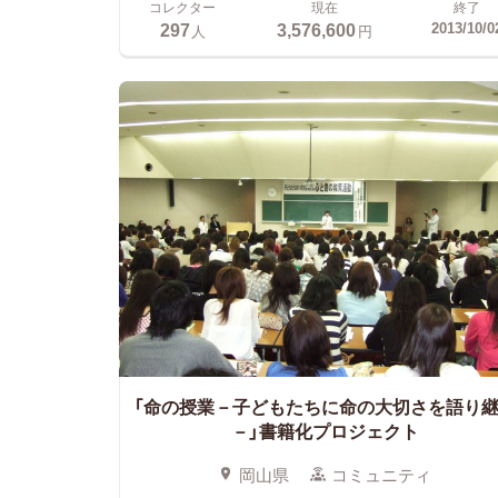
コレクター
現在
終了
297
3,576,600
2013/10/0
人
円
「命の授業－子どもたちに命の大切さを語り
－」書籍化プロジェクト
岡山県
コミュニティ