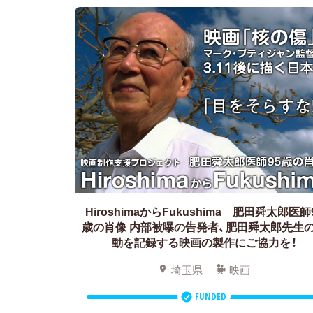
HiroshimaからFukushima 肥田舜太郎医師
歳の肖像
内部被曝の告発者、肥田舜太郎先生
動を記録する映画の製作にご協力を！
埼玉県
映画
FUNDED