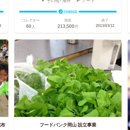
その他・海外
アート
FUNDED
コレクター
現在
終了
60
213,500
8
2013/03/12
人
円
配布
フードバンク岡山 設立事業