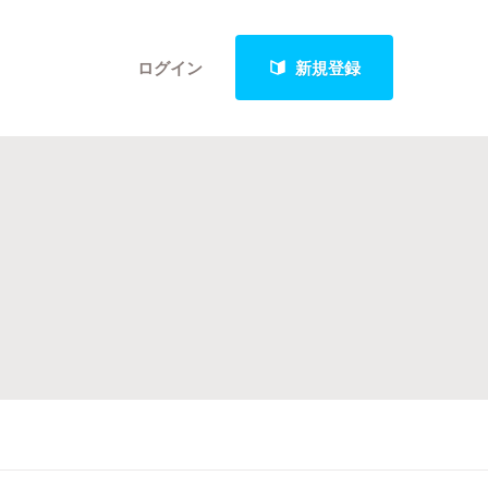
ログイン
新規登録
クト
最新進捗報告から探す