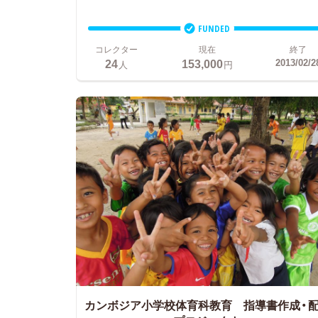
FUNDED
コレクター
現在
終了
24
153,000
2013/02/2
人
円
カンボジア小学校体育科教育 指導書作成・