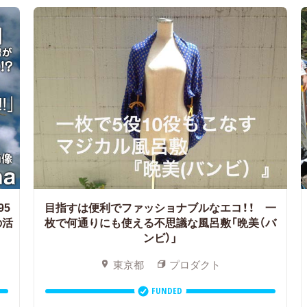
95
目指すは便利でファッショナブルなエコ！！ 一
の活
枚で何通りにも使える不思議な風呂敷「晩美（バ
ンビ）」
東京都
プロダクト
FUNDED