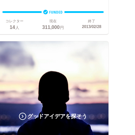
FUNDED
コレクター
現在
終了
14
311,000
2013/02/28
人
円
グッドアイデアを探そう