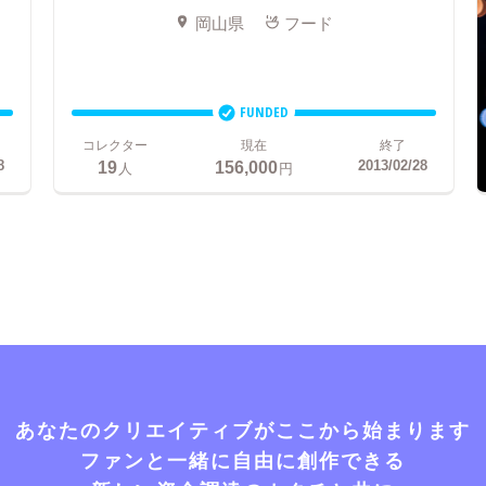
岡山県
フード
FUNDED
コレクター
現在
終了
19
156,000
8
2013/02/28
人
円
あなたのクリエイティブがここから始まります
ファンと一緒に自由に創作できる