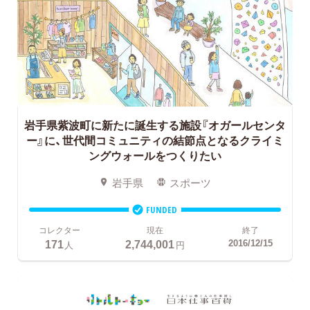
岩手県紫波町に新たに誕生する施設『オガールセンタ
ー』に、世代間コミュニティの結節点となるクライミ
ングウォールをつくりたい
岩手県
スポーツ
FUNDED
コレクター
現在
終了
171
2,744,001
2016/12/15
人
円