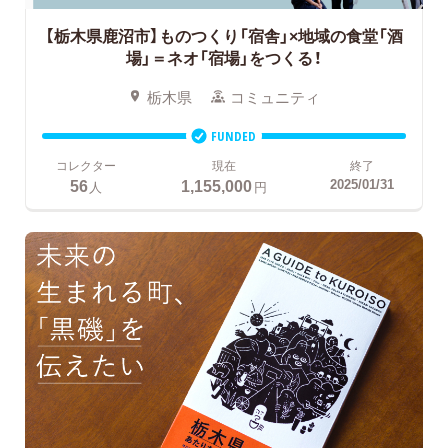
【栃木県鹿沼市】ものつくり「宿舎」×地域の食堂「酒
場」＝ネオ「宿場」をつくる！
栃木県
コミュニティ
FUNDED
コレクター
現在
終了
56
1,155,000
2025/01/31
人
円