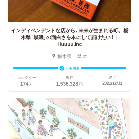
インディペンデントな店から、未来が生まれる町。
栃
木県「黒磯」の面白さを本にして届けたい！｜
Huuuu.inc
栃木県
本
FUNDED
コレクター
現在
終了
174
1,536,328
2021/12/31
人
円