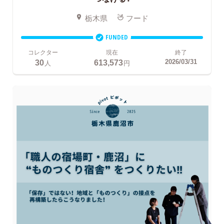
栃木県
フード
FUNDED
コレクター
現在
終了
30
613,573
2026/03/31
人
円