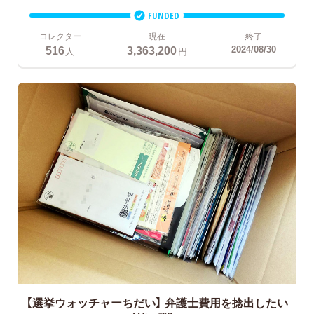
FUNDED
コレクター
現在
終了
516
3,363,200
2024/08/30
人
円
【選挙ウォッチャーちだい】 弁護士費用を捻出したい