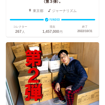
（第３弾）。
東京都
ジャーナリズム
FUNDED
コレクター
現在
終了
267
1,457,000
2022/10/31
人
円