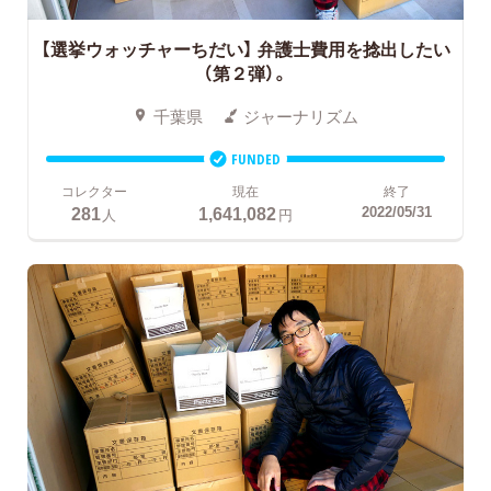
【選挙ウォッチャーちだい】 弁護士費用を捻出したい
（第２弾）。
千葉県
ジャーナリズム
FUNDED
コレクター
現在
終了
281
1,641,082
2022/05/31
人
円