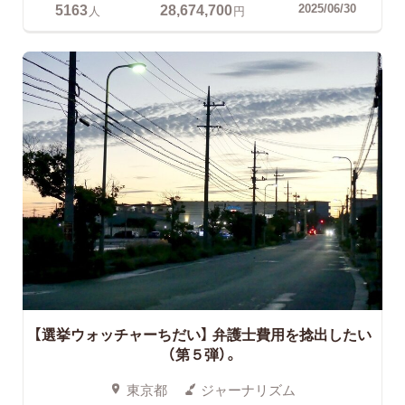
5163
28,674,700
2025/06/30
人
円
【選挙ウォッチャーちだい】
弁護士費用を捻出したい
（第５弾）。
東京都
ジャーナリズム