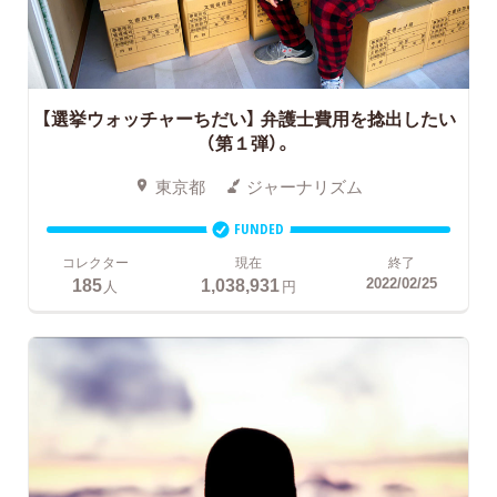
【選挙ウォッチャーちだい】 弁護士費用を捻出したい
（第１弾）。
東京都
ジャーナリズム
FUNDED
コレクター
現在
終了
185
1,038,931
2022/02/25
人
円