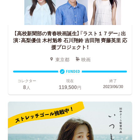
【高校新聞部の青春映画誕生】『ラスト１７デー』出
演：高梨優佳 木村魁希 石川翔鈴 吉田翔 齊藤英里
応
援プロジェクト！
東京都
映画
FUNDED
コレクター
現在
終了
8
119,500
2023/06/30
人
円