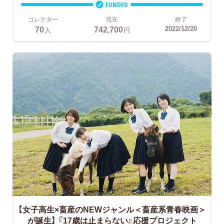
FUNDED
コレクター
現在
終了
70
742,700
2022/12/20
人
円
【女子高生×畜産のNEWジャンル＜畜産系青春映画＞
が誕生】
『17歳は止まらない』応援プロジェクト