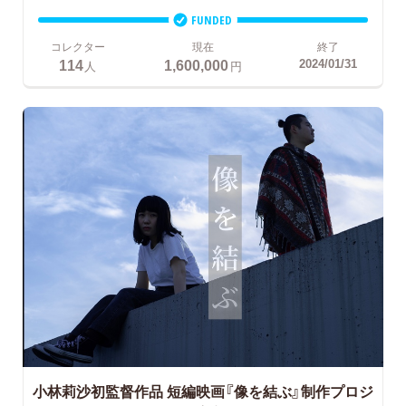
FUNDED
コレクター
現在
終了
114
1,600,000
2024/01/31
人
円
小林莉沙初監督作品
短編映画『像を結ぶ』制作プロジ