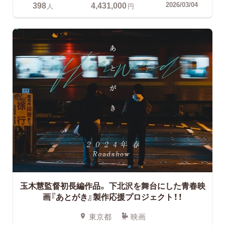
398
4,431,000
2026/03/04
人
円
玉木慧監督初長編作品。
下北沢を舞台にした青春映
画『あとがき』製作応援プロジェクト！！
東京都
映画