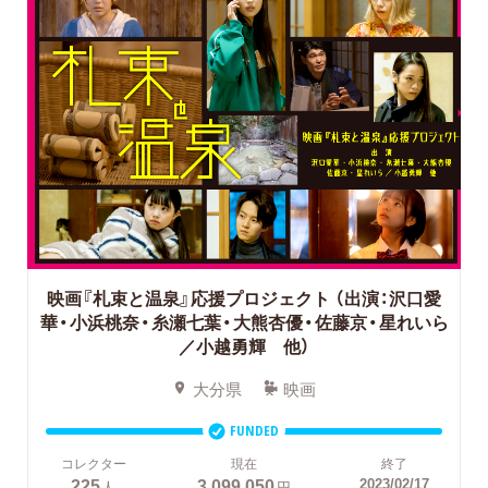
映画『札束と温泉』応援プロジェクト
（出演：沢口愛
華・小浜桃奈・糸瀬七葉・大熊杏優・佐藤京・星れいら
／小越勇輝 他）
大分県
映画
FUNDED
コレクター
現在
終了
225
3,099,050
2023/02/17
人
円