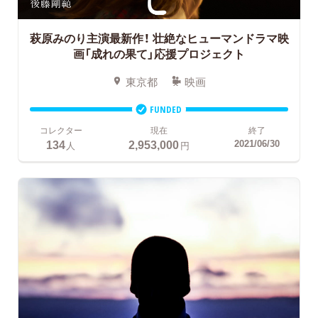
萩原みのり主演最新作！
壮絶なヒューマンドラマ映
画「成れの果て」応援プロジェクト
東京都
映画
FUNDED
コレクター
現在
終了
134
2,953,000
2021/06/30
人
円