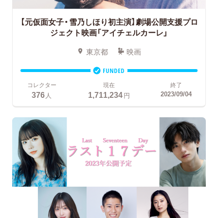
【元仮面女子・雪乃しほり初主演】
劇場公開支援プロ
ジェクト
映画「アイチェルカーレ」
東京都
映画
FUNDED
コレクター
現在
終了
376
1,711,234
2023/09/04
人
円