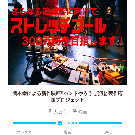
岡本崇による新作映画『バンドやろうぜ(仮)』製作応
援プロジェクト
大阪府
映画
FUNDED
コレクター
現在
終了