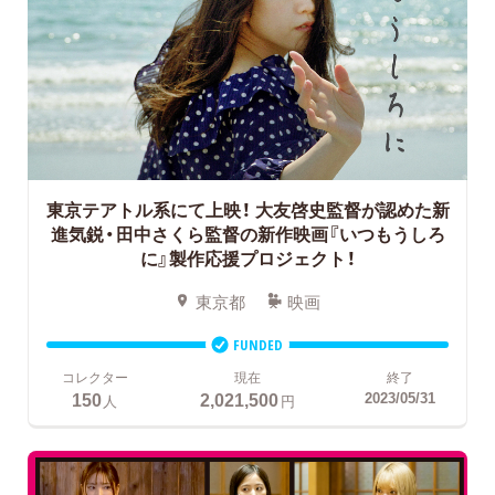
東京テアトル系にて上映！
大友啓史監督が認めた新
進気鋭・田中さくら監督の新作映画『いつもうしろ
に』製作応援プロジェクト！
東京都
映画
FUNDED
コレクター
現在
終了
150
2,021,500
2023/05/31
人
円