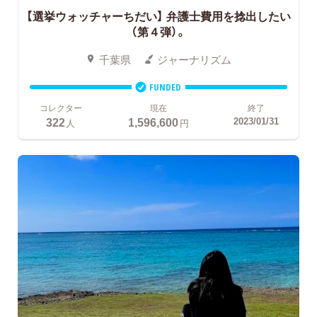
【選挙ウォッチャーちだい】 弁護士費用を捻出したい
（第４弾）。
千葉県
ジャーナリズム
FUNDED
コレクター
現在
終了
322
1,596,600
2023/01/31
人
円