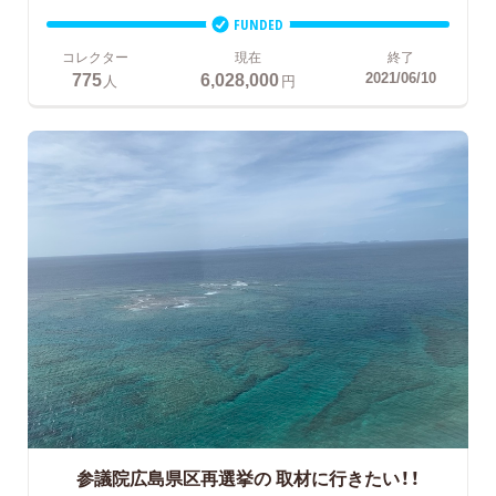
FUNDED
コレクター
現在
終了
775
6,028,000
2021/06/10
人
円
参議院広島県区再選挙の
取材に行きたい！！