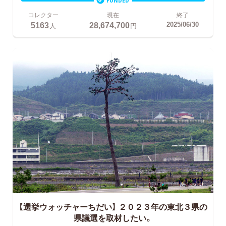
コレクター
現在
終了
5163
28,674,700
2025/06/30
人
円
【選挙ウォッチャーちだい】
２０２３年の東北３県の
県議選を取材したい。