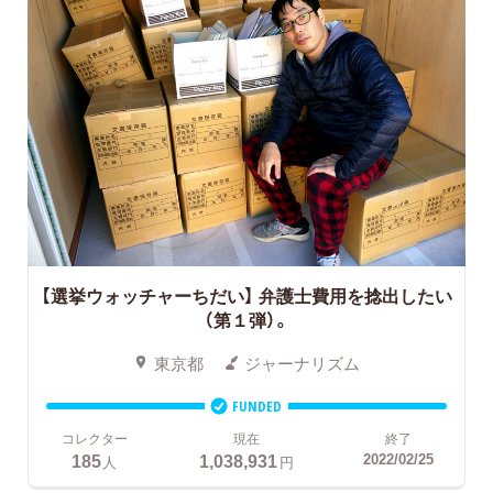
【選挙ウォッチャーちだい】 弁護士費用を捻出したい
（第１弾）。
東京都
ジャーナリズム
FUNDED
コレクター
現在
終了
185
1,038,931
2022/02/25
人
円