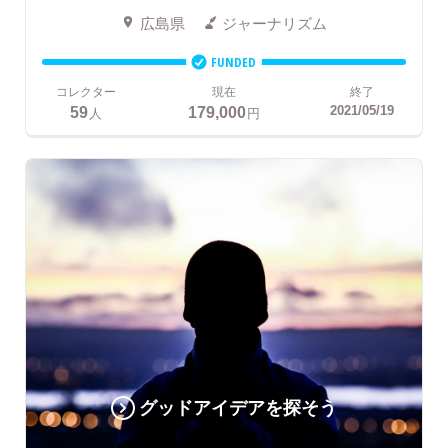
広島県
ジャーナリズム
FUNDED
コレクター
現在
終了
59
179,000
2021/05/19
人
円
グッドアイデアを探そう