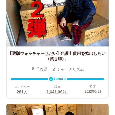
【選挙ウォッチャーちだい】 弁護士費用を捻出したい
（第２弾）。
千葉県
ジャーナリズム
FUNDED
コレクター
現在
終了
281
1,641,082
2022/05/31
人
円