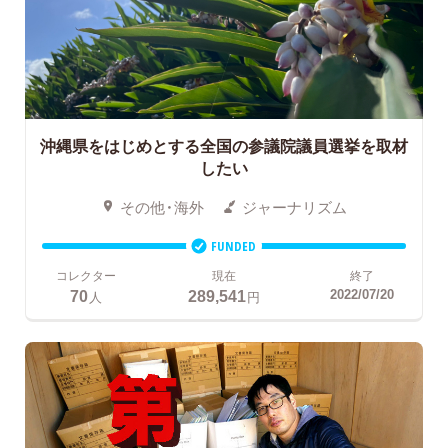
沖縄県をはじめとする全国の参議院議員選挙を取材
したい
その他・海外
ジャーナリズム
FUNDED
コレクター
現在
終了
70
289,541
2022/07/20
人
円