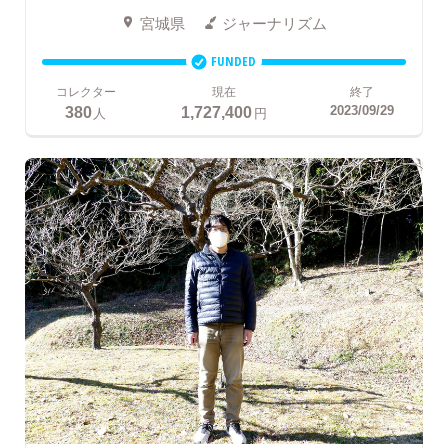
宮城県
ジャーナリズム
FUNDED
コレクター
現在
終了
380
1,727,400
2023/09/29
人
円