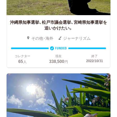
沖縄県知事選挙、松戸市議会選挙、宮崎県知事選挙を
追いかけたい。
その他・海外
ジャーナリズム
FUNDED
コレクター
現在
終了
65
338,500
2022/10/31
人
円