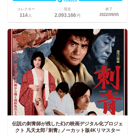
コレクター
現在
終了
114
2,093,166
2022/09/05
人
円
伝説の刺青師が残した幻の映画デジタル化プロジェ
クト
凡天太郎『刺青』ノーカット版4Kリマスター