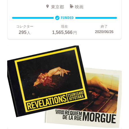
東京都
映画
FUNDED
コレクター
現在
終了
295
1,565,566
2020/06/26
人
円