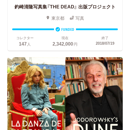
釣崎清隆写真集『THE DEAD』
出版プロジェクト
東京都
写真
FUNDED
コレクター
現在
終了
147
2,342,000
2018/07/19
人
円