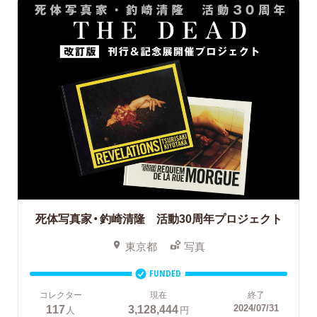
死体写真家・釣崎清隆 活動30周年プロジェクト
東京都
写真
FUNDED
コレクター
現在
終了
117
3,128,444
2024/07/31
人
円