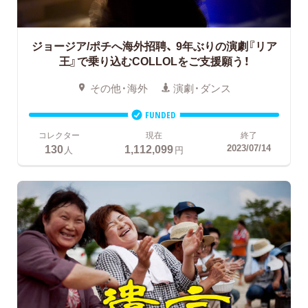
ジョージア/ポチへ海外招聘、
9年ぶりの演劇『リア
王』で乗り込むCOLLOLをご支援願う！
その他・海外
演劇・ダンス
FUNDED
コレクター
現在
終了
130
1,112,099
2023/07/14
人
円