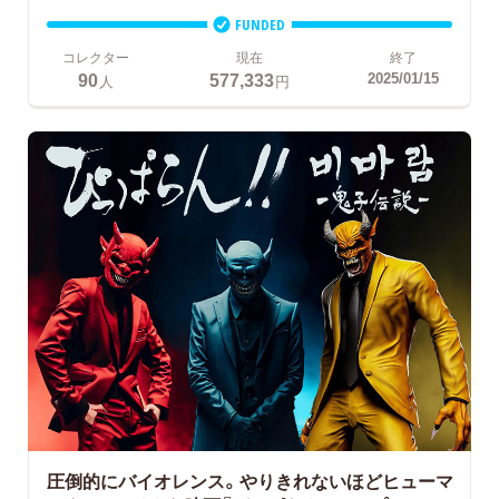
FUNDED
コレクター
現在
終了
90
577,333
2025/01/15
人
円
圧倒的にバイオレンス。やりきれないほどヒューマ