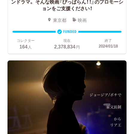
ンドラマ。
そんな映画『ぴっぱらん！！』のプロモーシ
ョンをご支援ください！
東京都
映画
FUNDED
コレクター
現在
終了
164
2,378,834
2024/01/18
人
円