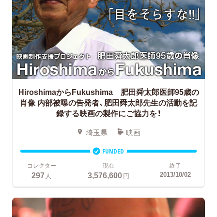
HiroshimaからFukushima 肥田舜太郎医師95歳の
肖像
内部被曝の告発者、肥田舜太郎先生の活動を記
録する映画の製作にご協力を！
埼玉県
映画
FUNDED
コレクター
現在
終了
297
3,576,600
2013/10/02
人
円