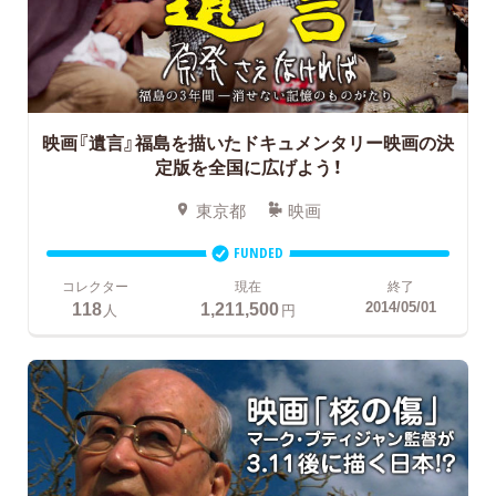
映画『遺言』福島を描いたドキュメンタリー映画の決
定版を全国に広げよう！
東京都
映画
FUNDED
コレクター
現在
終了
118
1,211,500
2014/05/01
人
円