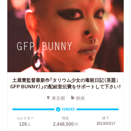
土屋豊監督最新作「タリウム少女の毒殺日記（英題；
GFP BUNNY）」の配給宣伝費をサポートして下さい！
東京都
映画
FUNDED
コレクター
現在
終了
128
2,448,500
2013/03/17
人
円