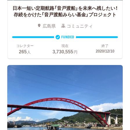
日本一短い定期航路「音戸渡船」を未来へ残したい！
存続をかけた「音戸渡船みらい基金」プロジェクト
広島県
コミュニティ
FUNDED
コレクター
現在
終了
265
3,730,555
2020/12/10
人
円