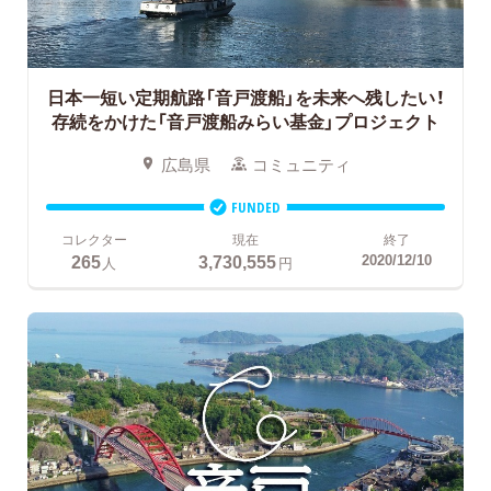
日本一短い定期航路「音戸渡船」を未来へ残したい！
存続をかけた「音戸渡船みらい基金」プロジェクト
広島県
コミュニティ
FUNDED
コレクター
現在
終了
265
3,730,555
2020/12/10
人
円