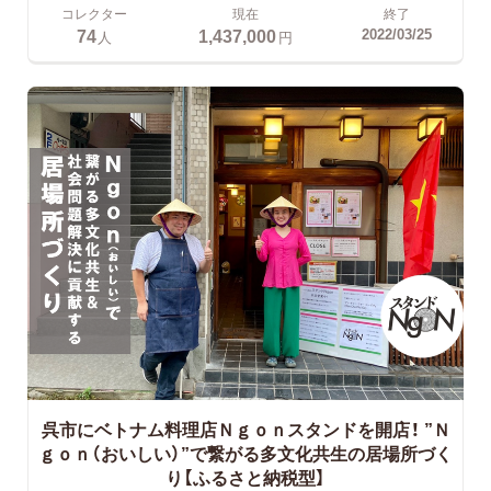
コレクター
現在
終了
74
1,437,000
2022/03/25
人
円
呉市にベトナム料理店Ｎｇｏｎスタンドを開店！
”Ｎ
ｇｏｎ（おいしい）”で繋がる多文化共生の居場所づく
り【ふるさと納税型】