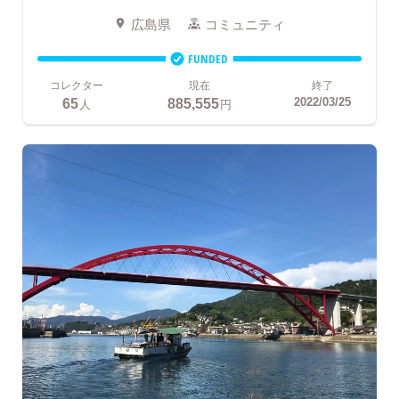
広島県
コミュニティ
FUNDED
コレクター
現在
終了
65
885,555
2022/03/25
人
円