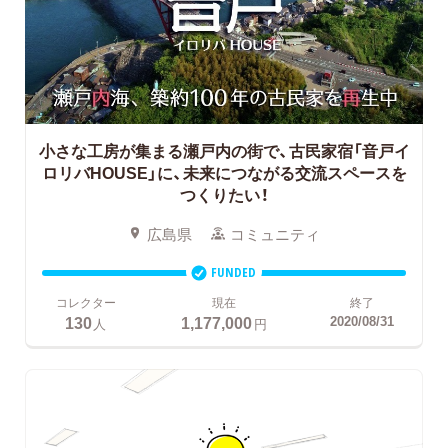
小さな工房が集まる瀬戸内の街で、古民家宿「音戸イ
ロリバHOUSE」に、未来につながる交流スペースを
つくりたい！
広島県
コミュニティ
FUNDED
コレクター
現在
終了
130
1,177,000
2020/08/31
人
円