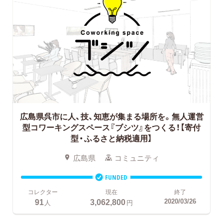
広島県呉市に人、技、知恵が集まる場所を。無人運営
型コワーキングスペース『ブシツ』をつくる！【寄付
型・ふるさと納税適用】
広島県
コミュニティ
FUNDED
コレクター
現在
終了
91
3,062,800
2020/03/26
人
円