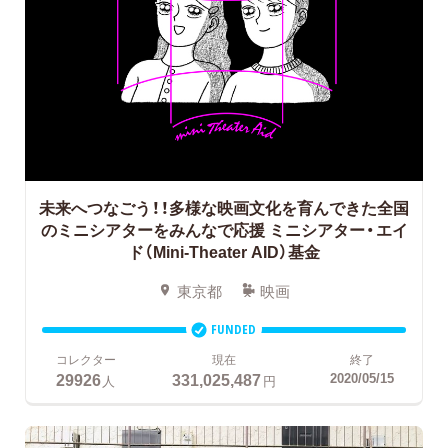
未来へつなごう！！多様な映画文化を育んできた全国
のミニシアターをみんなで応援
ミニシアター・エイ
ド（Mini-Theater AID）基金
東京都
映画
FUNDED
コレクター
現在
終了
29926
331,025,487
2020/05/15
人
円