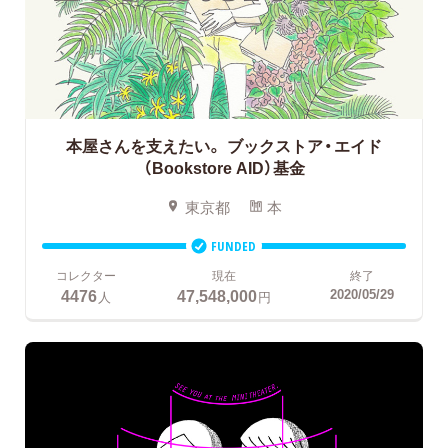
本屋さんを支えたい。
ブックストア・エイド
（Bookstore AID）基金
東京都
本
FUNDED
コレクター
現在
終了
4476
47,548,000
2020/05/29
人
円