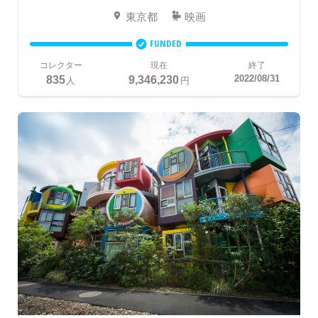
東京都
映画
FUNDED
コレクター
現在
終了
835
9,346,230
2022/08/31
人
円