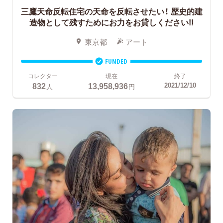
三鷹天命反転住宅の天命を反転させたい！
歴史的建
造物として残すためにお力をお貸しください!!
東京都
アート
FUNDED
コレクター
現在
終了
832
13,958,936
2021/12/10
人
円