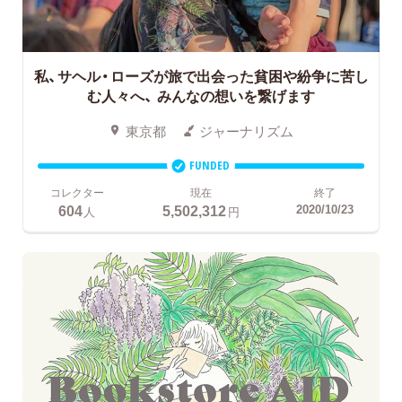
私、サヘル・ローズが旅で出会った貧困や紛争に苦し
む人々へ、
みんなの想いを繋げます
東京都
ジャーナリズム
FUNDED
コレクター
現在
終了
604
5,502,312
2020/10/23
人
円