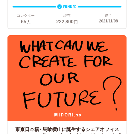
FUNDED
コレクター
現在
終了
65
222,800
2021/11/08
人
円
東京日本橋・馬喰横山に誕生するシェアオフィス