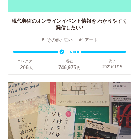
現代美術のオンラインイベント情報を
わかりやすく
発信したい！
その他・海外
アート
FUNDED
コレクター
現在
終了
206
746,975
2021/01/15
人
円