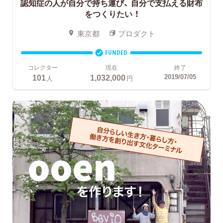
認知症の人が自分で持ち運び、
自分で支払える財布
をつくりたい ！
東京都
プロダクト
FUNDED
コレクター
現在
終了
101
1,032,000
2019/07/05
人
円