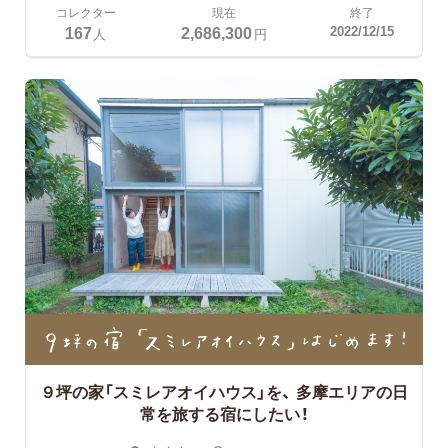
コレクター
現在
終了
167
2,686,300
2022/12/15
人
円
９坪の家「スミレアオイハウス」を、
多摩エリアの日
常を旅する宿にしたい！