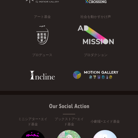
アート基金
社会を動かすかけ声
プロデュース
プロダクション
Our Social Action
ミニシアター・エイ
ブックストア・エイ
小劇場・エイド基金
ド基金
ド基金