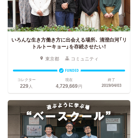
いろんな生き方働き方に出会える場所、
清澄白河「リ
トルトーキョー」を存続させたい！
東京都
コミュニティ
FUNDED
コレクター
現在
終了
229
4,729,669
2019/04/03
人
円