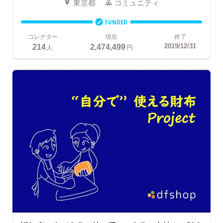
東京都
コミュニティ
FUNDED
コレクター
現在
終了
214
2,474,499
2019/12/31
人
円