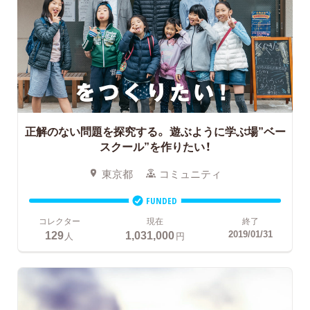
正解のない問題を探究する。
遊ぶように学ぶ場”ベー
スクール”を作りたい！
東京都
コミュニティ
FUNDED
コレクター
現在
終了
129
1,031,000
2019/01/31
人
円