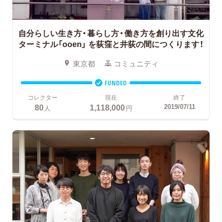
自分らしい生き方・暮らし方・働き方を創り出す文化
ターミナル「ooen」
を荻窪と井荻の間につくります！
東京都
コミュニティ
FUNDED
コレクター
現在
終了
80
1,118,000
2019/07/11
人
円