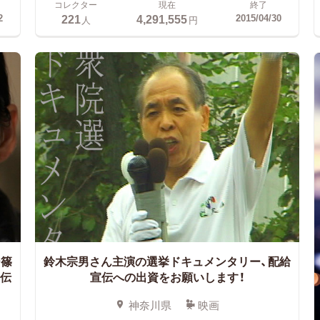
コレクター
現在
終了
221
4,291,555
2
2015/04/30
人
円
ー篠
鈴木宗男さん主演の選挙ドキュメンタリー、配給
宣伝
宣伝への出資をお願いします！
神奈川県
映画