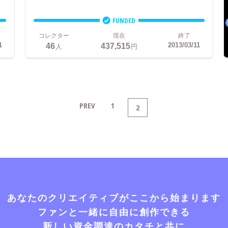
FUNDED
コレクター
現在
終了
46
437,515
1
2013/03/11
人
円
PREV
1
2
あなたのクリエイティブがここから始まります
ファンと一緒に自由に創作できる
新しい資金調達のカタチと共に