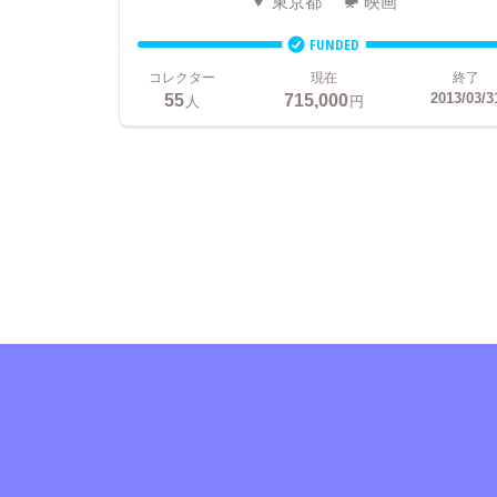
東京都
映画
FUNDED
コレクター
現在
終了
55
715,000
2013/03/3
人
円