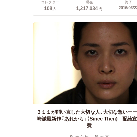
コレクター
現在
終了
108
1,217,034
2016/06/2
人
円
３１１が問い直した大切な人、大切な想いー
崎誠最新作『あれから』（Since Then) 配給
費