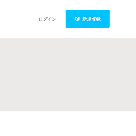
ログイン
新規登録
クト
最新進捗報告から探す