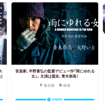
.
音楽家、半野喜弘の監督デビュー作「雨にゆれる
愛と
女」。主演は盟友、青木崇高！
東京都
映画
FUNDED