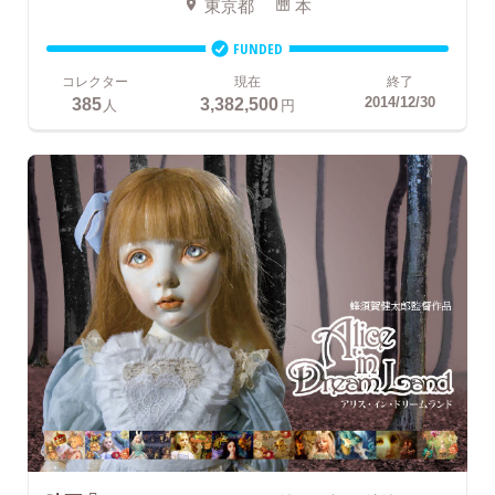
東京都
本
FUNDED
コレクター
現在
終了
385
3,382,500
2014/12/30
人
円