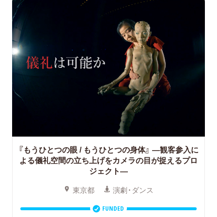
『もうひとつの眼 / もうひとつの身体』
―観客参入に
よる儀礼空間の立ち上げをカメラの目が捉えるプロ
ジェクト―
東京都
演劇・ダンス
FUNDED