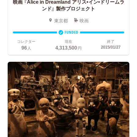
映画 『Alice in Dreamland アリス•イン•ドリームラ
ンド』 製作プロジェクト
東京都
映画
FUNDED
コレクター
現在
終了
96
4,313,500
2015/01/27
人
円