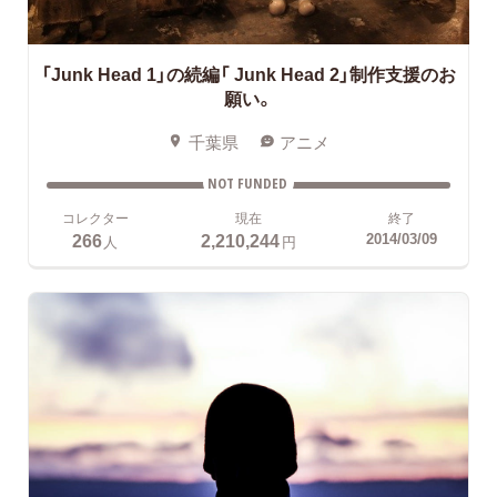
「Junk Head 1」の続編「 Junk Head 2」制作支援のお
願い。
千葉県
アニメ
NOT FUNDED
コレクター
現在
終了
266
2,210,244
2014/03/09
人
円