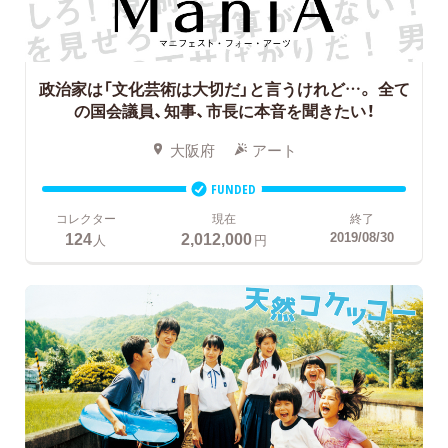
政治家は「文化芸術は大切だ」と言うけれど…。
全て
の国会議員、知事、市長に本音を聞きたい！
大阪府
アート
FUNDED
コレクター
現在
終了
124
2,012,000
2019/08/30
人
円