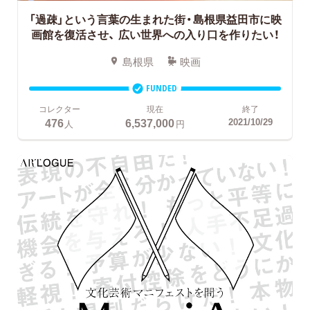
「過疎」という言葉の生まれた街・島根県益田市に映
画館を復活させ、
広い世界への入り口を作りたい！
島根県
映画
FUNDED
コレクター
現在
終了
476
6,537,000
2021/10/29
人
円