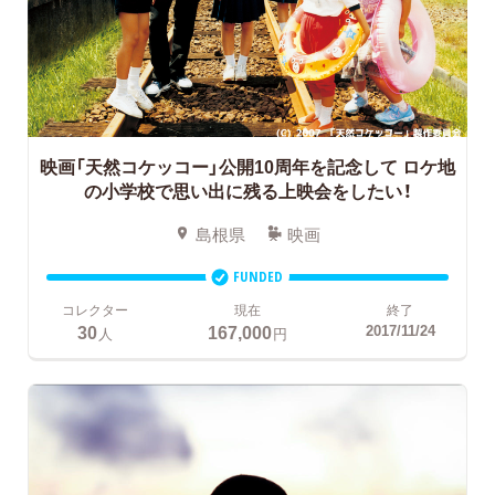
映画「天然コケッコー」公開10周年を記念して
ロケ地
の小学校で思い出に残る上映会をしたい！
島根県
映画
FUNDED
コレクター
現在
終了
30
167,000
2017/11/24
人
円