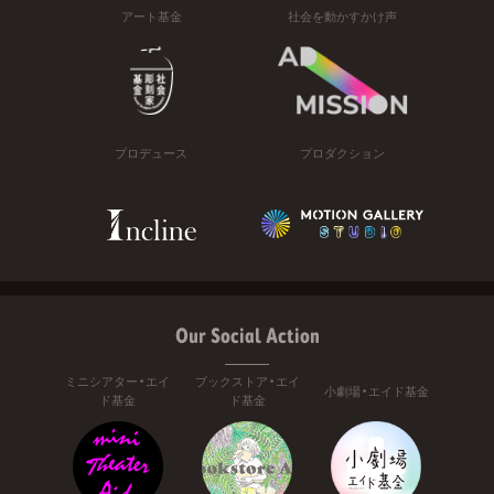
アート基金
社会を動かすかけ声
プロデュース
プロダクション
Our Social Action
ミニシアター・エイ
ブックストア・エイ
小劇場・エイド基金
ド基金
ド基金