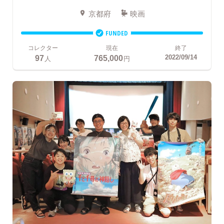
京都府
映画
FUNDED
コレクター
現在
終了
97
765,000
2022/09/14
人
円