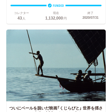
FUNDED
コレクター
現在
終了
43
1,132,000
2020/07/31
人
円
ついにベールを脱いだ映画「くじらびと」
世界を揺さ