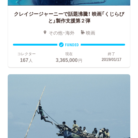
クレイジージャーニーで話題沸騰！
映画「くじらび
と」製作支援第２弾
その他・海外
映画
FUNDED
コレクター
現在
終了
167
3,365,000
2019/01/17
人
円