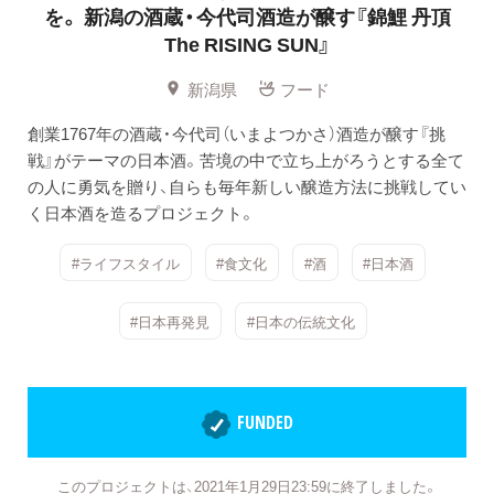
を。
新潟の酒蔵・今代司酒造が醸す『錦鯉 丹頂
The RISING SUN』
新潟県
フード
創業1767年の酒蔵・今代司（いまよつかさ）酒造が醸す『挑
戦』がテーマの日本酒。苦境の中で立ち上がろうとする全て
の人に勇気を贈り、自らも毎年新しい醸造方法に挑戦してい
く日本酒を造るプロジェクト。
#ライフスタイル
#食文化
#酒
#日本酒
#日本再発見
#日本の伝統文化
FUNDED
このプロジェクトは、2021年1月29日23:59に終了しました。