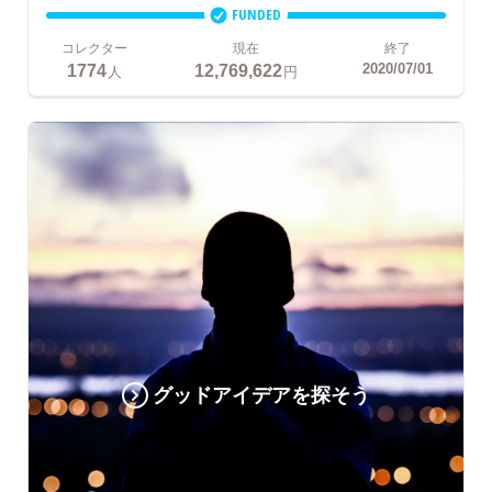
FUNDED
コレクター
現在
終了
1774
12,769,622
2020/07/01
人
円
グッドアイデアを探そう