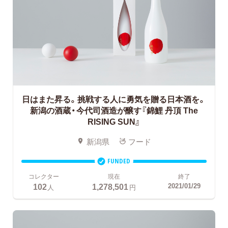
日はまた昇る。挑戦する人に勇気を贈る日本酒を。
新潟の酒蔵・今代司酒造が醸す『錦鯉 丹頂 The
RISING SUN』
新潟県
フード
FUNDED
コレクター
現在
終了
102
1,278,501
2021/01/29
人
円