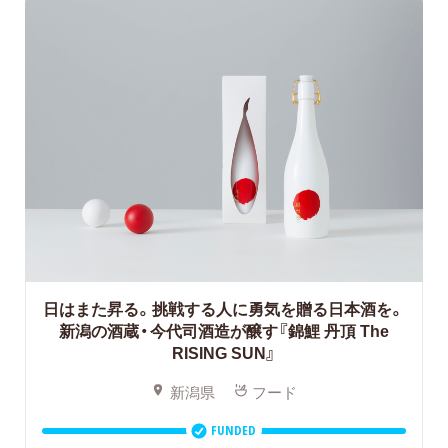
日はまた昇る。挑戦する人に勇気を贈る日本酒を。
新潟の酒蔵・今代司酒造が醸す『錦鯉 丹頂 The
RISING SUN』
新潟県
フード
FUNDED