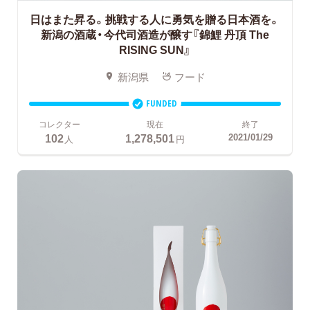
日はまた昇る。挑戦する人に勇気を贈る日本酒を。
新潟の酒蔵・今代司酒造が醸す『錦鯉 丹頂 The
RISING SUN』
新潟県
フード
FUNDED
コレクター
現在
終了
102
1,278,501
2021/01/29
人
円