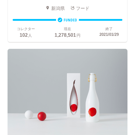
新潟県
フード
FUNDED
コレクター
現在
終了
102
1,278,501
2021/01/29
人
円