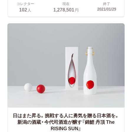
コレクター
現在
終了
102
1,278,501
2021/01/29
人
円
日はまた昇る。挑戦する人に勇気を贈る日本酒を。
新潟の酒蔵・今代司酒造が醸す『錦鯉 丹頂 The
RISING SUN』