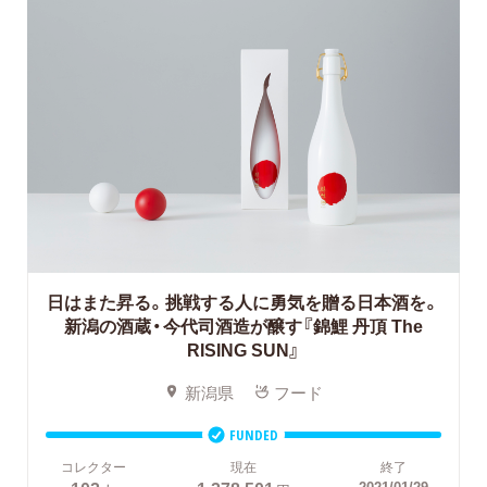
日はまた昇る。挑戦する人に勇気を贈る日本酒を。
新潟の酒蔵・今代司酒造が醸す『錦鯉 丹頂 The
RISING SUN』
新潟県
フード
FUNDED
コレクター
現在
終了
2021/01/29