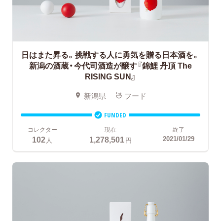
日はまた昇る。挑戦する人に勇気を贈る日本酒を。
新潟の酒蔵・今代司酒造が醸す『錦鯉 丹頂 The
RISING SUN』
新潟県
フード
FUNDED
コレクター
現在
終了
102
1,278,501
2021/01/29
人
円