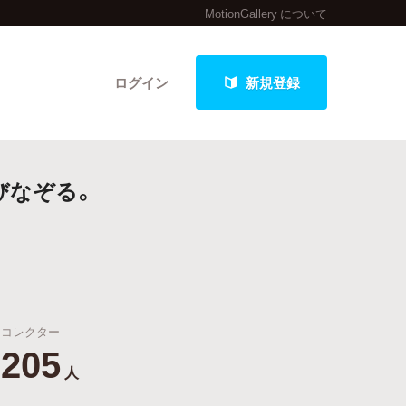
MotionGallery について
ログイン
新規登録
びなぞる。
クト
最新進捗報告から探す
コレクター
205
人