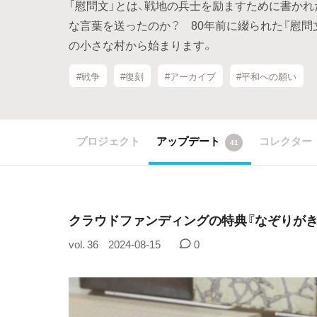
「慰問文」とは、戦地の兵士を励ますために書か
な言葉を送ったのか？ 80年前に綴られた『慰問
の小さな村から始まります。
#戦争
#復刻
#アーカイブ
#平和への願い
プロジェクト
アップデート
コレクター
41
クラウドファンディングの特典『なぞりがき
vol. 36
2024-08-15
0