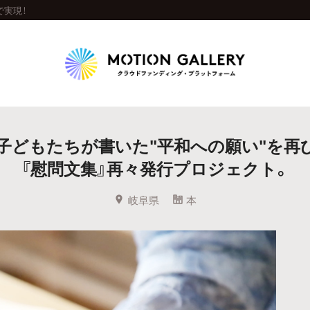
で実現！
Highlight
子どもたちが書いた"平和への願い"を再
人気のプロジェクト
新着プロジェクト
終了間近のプロジェ
『慰問文集』再々発行プロジェクト。
Feature
岐阜県
本
タグから探す
キュレーターから探す
特集から探す
Legendary
最新達成プロジェクト
調達額が大きいプロジェクト