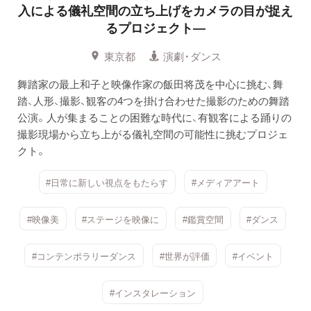
入による儀礼空間の立ち上げをカメラの目が捉え
るプロジェクト―
東京都
演劇・ダンス
舞踏家の最上和子と映像作家の飯田将茂を中心に挑む、舞
踏、人形、撮影、観客の4つを掛け合わせた撮影のための舞踏
公演。人が集まることの困難な時代に、有観客による踊りの
撮影現場から立ち上がる儀礼空間の可能性に挑むプロジェ
クト。
#日常に新しい視点をもたらす
#メディアアート
#映像美
#ステージを映像に
#鑑賞空間
#ダンス
#コンテンポラリーダンス
#世界が評価
#イベント
#インスタレーション