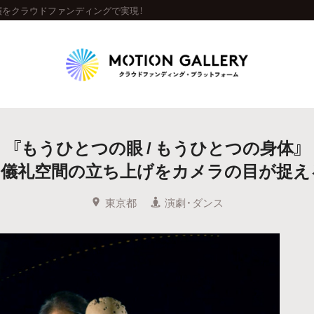
をクラウドファンディングで実現！
Highlight
『もうひとつの眼 / もうひとつの身体』
人気のプロジェクト
新着プロジェクト
終了間近のプロジェ
る儀礼空間の立ち上げをカメラの目が捉え
Feature
東京都
演劇・ダンス
タグから探す
キュレーターから探す
特集から探す
Legendary
最新達成プロジェクト
調達額が大きいプロジェクト