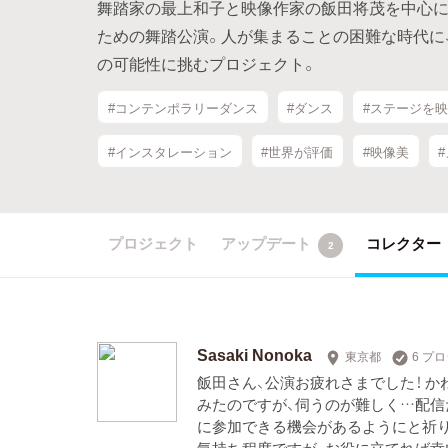
舞踏家の最上和子と映像作家の飯田将茂を中心に
ための舞踏公演。人が集まることの困難な時代に
の可能性に挑むプロジェクト。
#コンテンポラリーダンス
#ダンス
#ステージを
#インスタレーション
#世界が評価
#映像美
プロジェクト
アップデート
コレクター
2
Sasaki Nonoka
東京都
6 プ
飯田さん、公演お疲れさまでした！ 
みたのですが、伺うのが難しく…配信
に参加できる機会があるようにと祈
気持ち程度ですが、お役に立てれば