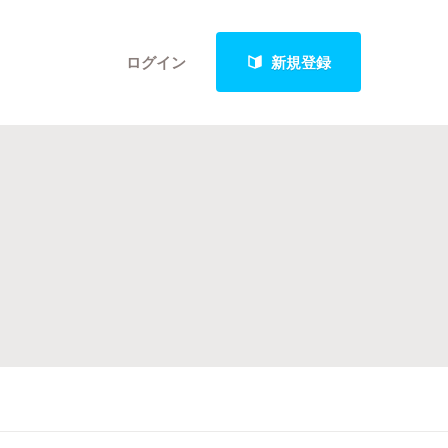
ログイン
新規登録
クト
最新進捗報告から探す