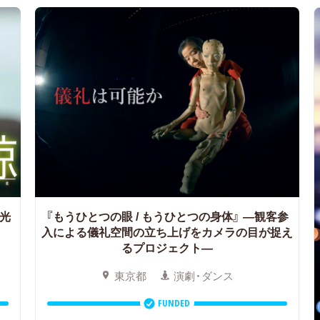
光
『もうひとつの眼 / もうひとつの身体』
―観客参
ト
入による儀礼空間の立ち上げをカメラの目が捉え
るプロジェクト―
東京都
演劇・ダンス
FUNDED