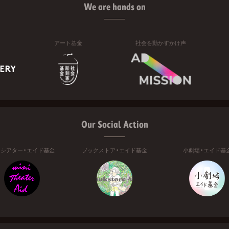
We are hands on
アート基金
社会を動かすかけ声
Our Social Action
ニシアター・エイド基金
ブックストア・エイド基金
小劇場・エイド基