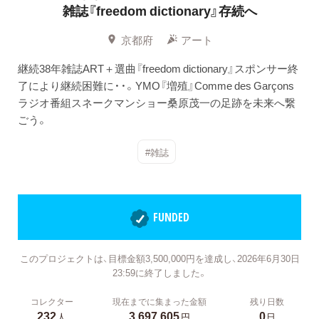
雑誌『freedom dictionary』存続へ
京都府
アート
継続38年雑誌ART＋選曲『freedom dictionary』スポンサー終
了により継続困難に・・。YMO『増殖』Comme des Garçons
ラジオ番組スネークマンショー桑原茂一の足跡を未来へ繋
ごう。
#雑誌
FUNDED
このプロジェクトは、目標金額3,500,000円を達成し、2026年6月30日
23:59に終了しました。
コレクター
現在までに集まった金額
残り日数
232
3,697,605
0
人
円
日