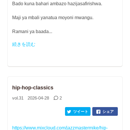
Bado kuna bahari ambazo hazijasafirishwa.
Maji ya mbali yanatua moyoni mwangu.
Ramani ya baada...
続きを読む
hip-hop-classics
vol.31
2026-04-28
2
ツイート
シェア
https://www.mixcloud.com/jazzmastermike/hip-