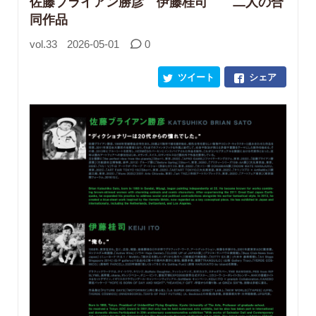
佐藤ブライアン勝彦 伊藤桂司 二人の合
同作品
vol.33
2026-05-01
0
ツイート
シェア