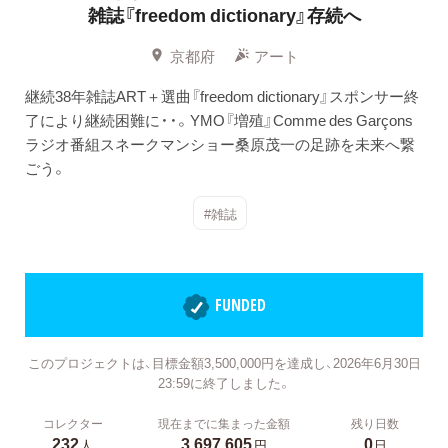
雑誌『freedom dictionary』存続へ
京都府
アート
継続38年雑誌ART＋選曲『freedom dictionary』スポンサー終
了により継続困難に・・。YMO『増殖』Comme des Garçons
ラジオ番組スネークマンショー桑原茂一の足跡を未来へ繋
ごう。
#雑誌
FUNDED
このプロジェクトは、目標金額3,500,000円を達成し、2026年6月30日
23:59に終了しました。
コレクター
現在までに集まった金額
残り日数
232
3,697,605
0
人
円
日