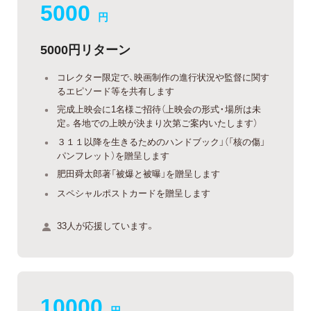
5000
円
5000円リターン
コレクター限定で、映画制作の進行状況や監督に関す
るエピソード等を共有します
完成上映会に1名様ご招待（上映会の形式・場所は未
定。各地での上映が決まり次第ご案内いたします）
３１１以降を生きるためのハンドブック」（「核の傷」
パンフレット）を贈呈します
肥田舜太郎著「被爆と被曝」を贈呈します
スペシャルポストカードを贈呈します
33人が応援しています。
10000
円