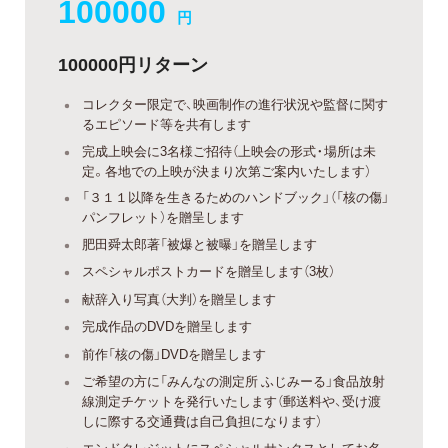
100000
円
100000円リターン
コレクター限定で、映画制作の進行状況や監督に関す
るエピソード等を共有します
完成上映会に3名様ご招待（上映会の形式・場所は未
定。各地での上映が決まり次第ご案内いたします）
「３１１以降を生きるためのハンドブック」（「核の傷」
パンフレット）を贈呈します
肥田舜太郎著「被爆と被曝」を贈呈します
スペシャルポストカードを贈呈します（3枚）
献辞入り写真（大判）を贈呈します
完成作品のDVDを贈呈します
前作「核の傷」DVDを贈呈します
ご希望の方に「みんなの測定所 ふじみーる」食品放射
線測定チケットを発行いたします（郵送料や、受け渡
しに際する交通費は自己負担になります）
エンドクレジットにスペシャルサンクスとしてお名