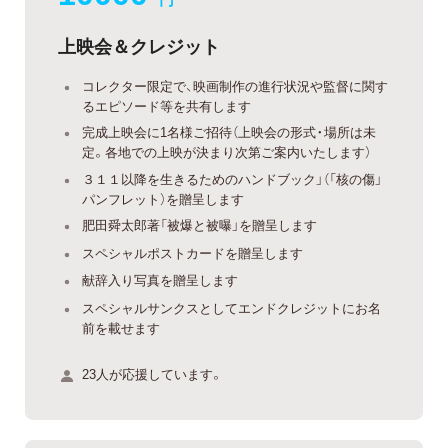
上映会＆クレジット
コレクター限定で、映画制作の進行状況や監督に関す
るエピソード等を共有します
完成上映会に1名様ご招待（上映会の形式・場所は未
定。各地での上映が決まり次第ご案内いたします）
３１１以降を生きるためのハンドブック」（「核の傷」
パンフレット）を贈呈します
肥田舜太郎著「被爆と被曝」を贈呈します
スペシャルポストカードを贈呈します
献辞入り写真を贈呈します
スペシャルサンクスとしてエンドクレジットにお名
前を載せます
23人が応援しています。