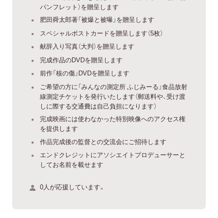
パンフレット）を贈呈します
肥田舜太郎著「被爆と被曝」を贈呈します
スペシャルポストカードを贈呈します（5枚）
献辞入り写真（大判）を贈呈します
完成作品のDVDを贈呈します
前作「核の傷」DVDを贈呈します
ご希望の方に「みんなの測定所 ふじみーる」食品放射
線測定チケットを発行いたします（郵送料や、受け渡
しに際する交通費は自己負担になります）
完成映画には使わなかった特別映像へのアクセス権
を提供します
作品完成後の監督との交流会にご招待します
エンドクレジットにアソシエイトプロデューサーと
してお名前を載せます
0人が応援しています。