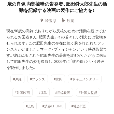
歳の肖像
内部被曝の告発者、肥田舜太郎先生の活
動を記録する映画の製作にご協力を！
埼玉県
映画
現在96歳の高齢でありながら反核のための活動を続けてお
られるお医者さん、肥田先生。その若々しい活力には驚嘆さ
せられます。この肥田先生の存在に強く胸を打たれたフラ
ンス人がいました。マーク・プティジャンという映画監督で
す。彼は仏訳された肥田先生の著書を読むや、ただちに来日
して肥田先生の姿を撮影し、2006年に「核の傷」という映画
を製作しました。
#沖縄
#フランス
#震災
#ドキュメンタリー
#外国映画
#福島
#長編映画
#外国人監督
#広島
#渋谷UPLINK
#社会問題