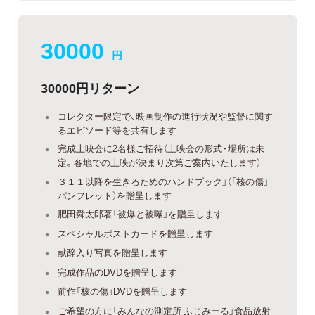
30000
円
30000円リターン
コレクター限定で、映画制作の進行状況や監督に関す
るエピソード等を共有します
完成上映会に2名様ご招待（上映会の形式・場所は未
定。各地での上映が決まり次第ご案内いたします）
３１１以降を生きるためのハンドブック」（「核の傷」
パンフレット）を贈呈します
肥田舜太郎著「被爆と被曝」を贈呈します
スペシャルポストカードを贈呈します
献辞入り写真を贈呈します
完成作品のDVDを贈呈します
前作「核の傷」DVDを贈呈します
ご希望の方に「みんなの測定所 ふじみーる」食品放射