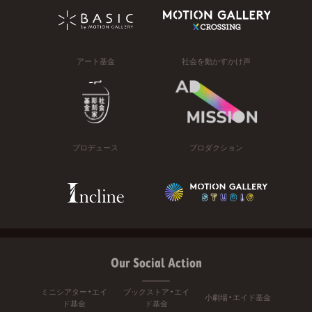
アート基金
社会を動かすかけ声
プロデュース
プロダクション
Our Social Action
ミニシアター・エイ
ブックストア・エイ
小劇場・エイド基金
ド基金
ド基金