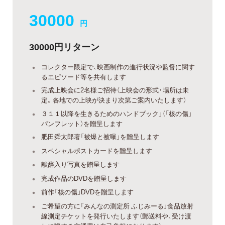
30000
円
30000円リターン
コレクター限定で、映画制作の進行状況や監督に関す
るエピソード等を共有します
完成上映会に2名様ご招待（上映会の形式・場所は未
定。各地での上映が決まり次第ご案内いたします）
３１１以降を生きるためのハンドブック」（「核の傷」
パンフレット）を贈呈します
肥田舜太郎著「被爆と被曝」を贈呈します
スペシャルポストカードを贈呈します
献辞入り写真を贈呈します
完成作品のDVDを贈呈します
前作「核の傷」DVDを贈呈します
ご希望の方に「みんなの測定所 ふじみーる」食品放射
線測定チケットを発行いたします（郵送料や、受け渡