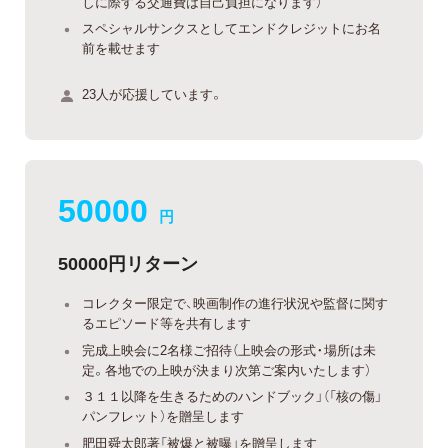
しに際する交通費は自己負担になります）
スペシャルサンクスとしてエンドクレジットにお名
前を載せます
23人が応援しています。
50000
円
50000円リターン
コレクター限定で、映画制作の進行状況や監督に関す
るエピソード等を共有します
完成上映会に2名様ご招待（上映会の形式・場所は未
定。各地での上映が決まり次第ご案内いたします）
３１１以降を生きるためのハンドブック」（「核の傷」
パンフレット）を贈呈します
肥田舜太郎著「被爆と被曝」を贈呈します