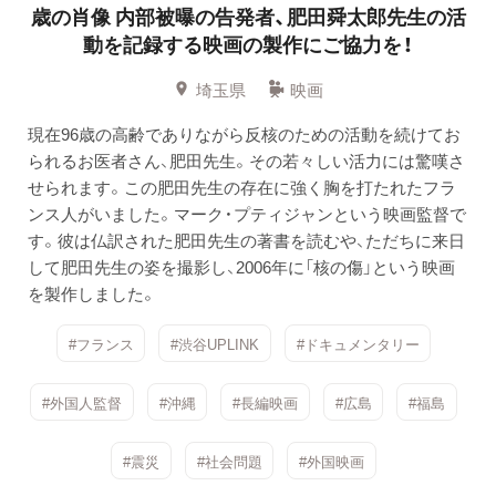
歳の肖像
内部被曝の告発者、肥田舜太郎先生の活
動を記録する映画の製作にご協力を！
埼玉県
映画
現在96歳の高齢でありながら反核のための活動を続けてお
られるお医者さん、肥田先生。その若々しい活力には驚嘆さ
せられます。この肥田先生の存在に強く胸を打たれたフラ
ンス人がいました。マーク・プティジャンという映画監督で
す。彼は仏訳された肥田先生の著書を読むや、ただちに来日
して肥田先生の姿を撮影し、2006年に「核の傷」という映画
を製作しました。
#フランス
#渋谷UPLINK
#ドキュメンタリー
#外国人監督
#沖縄
#長編映画
#広島
#福島
#震災
#社会問題
#外国映画