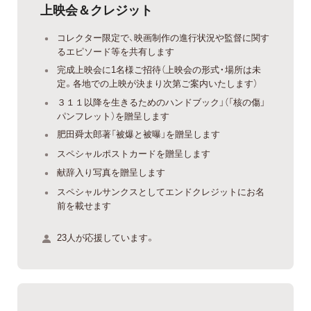
上映会＆クレジット
コレクター限定で、映画制作の進行状況や監督に関す
るエピソード等を共有します
完成上映会に1名様ご招待（上映会の形式・場所は未
定。各地での上映が決まり次第ご案内いたします）
３１１以降を生きるためのハンドブック」（「核の傷」
パンフレット）を贈呈します
肥田舜太郎著「被爆と被曝」を贈呈します
スペシャルポストカードを贈呈します
献辞入り写真を贈呈します
スペシャルサンクスとしてエンドクレジットにお名
前を載せます
23人が応援しています。