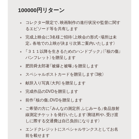
100000円リターン
コレクター限定で、映画制作の進行状況や監督に関す
るエピソード等を共有します
完成上映会に3名様ご招待（上映会の形式・場所は未
定。各地での上映が決まり次第ご案内いたします）
「３１１以降を生きるためのハンドブック」（「核の傷」
パンフレット）を贈呈します
肥田舜太郎著「被爆と被曝」を贈呈します
スペシャルポストカードを贈呈します（3枚）
献辞入り写真（大判）を贈呈します
完成作品のDVDを贈呈します
前作「核の傷」DVDを贈呈します
ご希望の方に「みんなの測定所 ふじみーる」食品放射
線測定チケットを発行いたします（郵送料や、受け渡
しに際する交通費は自己負担になります）
エンドクレジットにスペシャルサンクスとしてお名
前を載せます