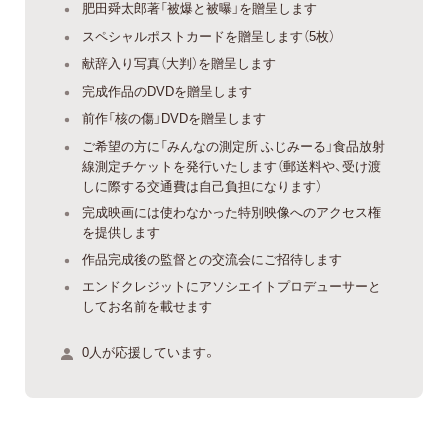
肥田舜太郎著「被爆と被曝」を贈呈します
スペシャルポストカードを贈呈します（5枚）
献辞入り写真（大判）を贈呈します
完成作品のDVDを贈呈します
前作「核の傷」DVDを贈呈します
ご希望の方に「みんなの測定所 ふじみーる」食品放射
線測定チケットを発行いたします（郵送料や、受け渡
しに際する交通費は自己負担になります）
完成映画には使わなかった特別映像へのアクセス権
を提供します
作品完成後の監督との交流会にご招待します
エンドクレジットにアソシエイトプロデューサーと
してお名前を載せます
0人が応援しています。