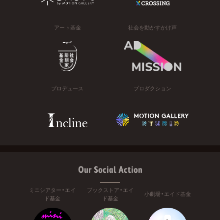
アート基金
社会を動かすかけ声
プロデュース
プロダクション
Our Social Action
ミニシアター・エイ
ブックストア・エイ
小劇場・エイド基金
ド基金
ド基金