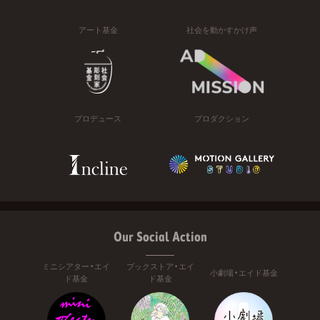
アート基金
社会を動かすかけ声
プロデュース
プロダクション
Our Social Action
ミニシアター・エイ
ブックストア・エイ
小劇場・エイド基金
ド基金
ド基金