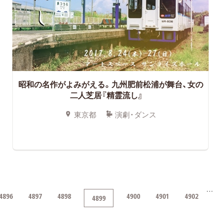
昭和の名作がよみがえる。九州肥前松浦が舞台、女の
二人芝居『精霊流し』
東京都
演劇・ダンス
…
4896
4897
4898
4900
4901
4902
4899