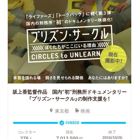
坂上香監督作品 国内“初”刑務所ドキュメンタリー
「プリズン・サークル」の制作支援を！
東京都
映画
FUNDED
コレクター
現在
終了
276
7,013,500
2016/10/26
人
円