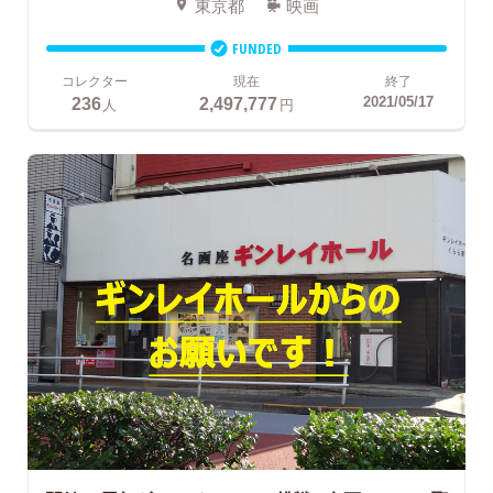
東京都
映画
FUNDED
コレクター
現在
終了
236
2,497,777
2021/05/17
人
円