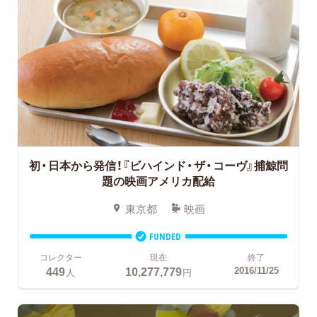
初・日本から発信！『ビハインド・ザ・コーヴ』捕鯨問
題の映画アメリカ配給
東京都
映画
FUNDED
コレクター
現在
終了
449
10,277,779
2016/11/25
人
円