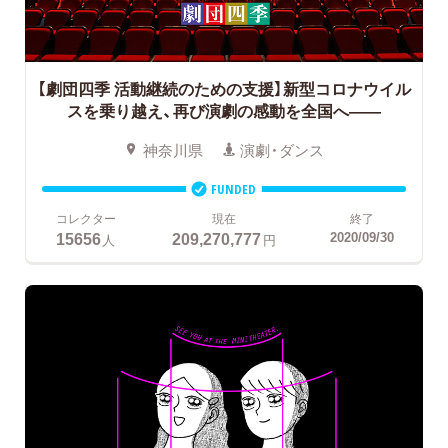
【劇団四季 活動継続のための支援】新型コロナウイル
スを乗り越え、再び演劇の感動を全国へ――
神奈川県
演劇・ダンス
FUNDED
コレクター
現在
終了
15656
209,270,777
2020/09/30
人
円