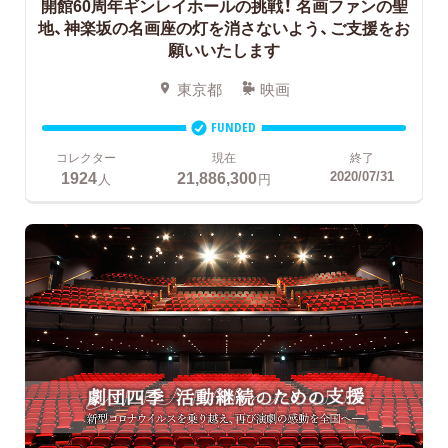
開館60周年ギンレイホールの挑戦！
名画ファンの聖
地、神楽坂の名画座の灯を消さないよう、ご支援をお
願いいたします
東京都
映画
FUNDED
コレクター
現在
終了
1924
21,886,300
2020/07/31
人
円