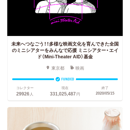
未来へつなごう！！多様な映画文化を育んできた全国
のミニシアターをみんなで応援
ミニシアター・エイ
ド（Mini-Theater AID）基金
東京都
映画
FUNDED
コレクター
現在
終了
29926
331,025,487
2020/05/15
人
円