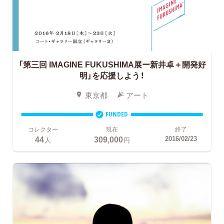
「第三回 IMAGINE FUKUSHIMA展ー新井卓＋開発好
明」を応援しよう！
東京都
アート
FUNDED
コレクター
現在
終了
44
309,000
2016/02/23
人
円