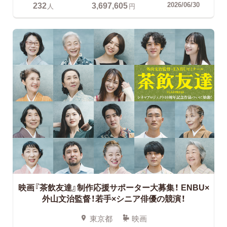
232
3,697,605
2026/06/30
人
円
映画『茶飲友達』制作応援サポーター大募集！
ENBU×
外山文治監督！若手×シニア俳優の競演！
東京都
映画