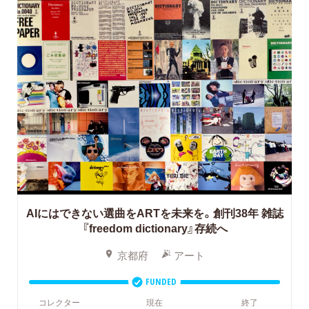
AIにはできない選曲をARTを未来を。創刊38年 雑誌
『freedom dictionary』存続へ
京都府
アート
FUNDED
コレクター
現在
終了