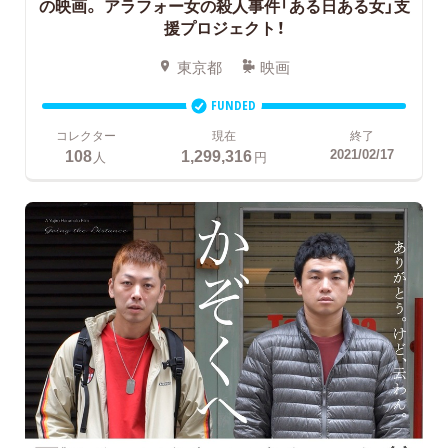
の映画。
アラフォー女の殺人事件「ある日ある女」支
援プロジェクト！
東京都
映画
FUNDED
コレクター
現在
終了
108
1,299,316
2021/02/17
人
円