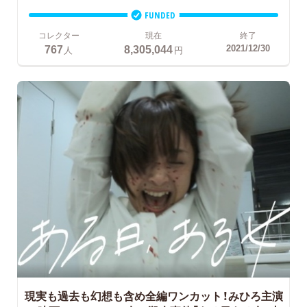
FUNDED
コレクター
現在
終了
767
8,305,044
2021/12/30
人
円
現実も過去も幻想も含め全編ワンカット！みひろ主演