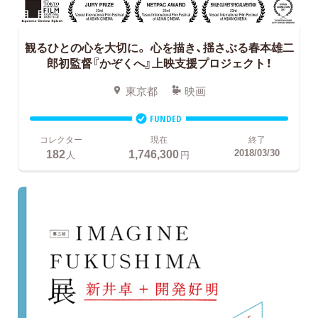
観るひとの心を大切に。
心を描き、揺さぶる春本雄二
郎初監督『かぞくへ』上映支援プロジェクト！
東京都
映画
FUNDED
コレクター
現在
終了
182
1,746,300
2018/03/30
人
円