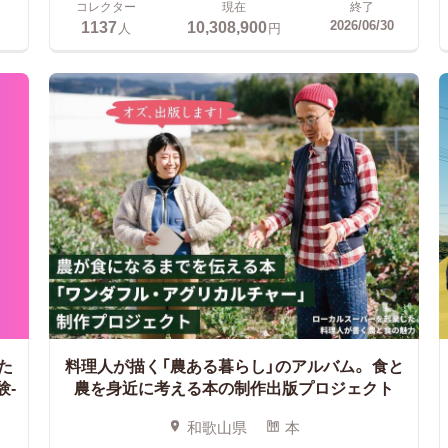
コレクター
現在
終了
1137
10,308,900
2026/06/30
人
円
た
料理人が描く「農ある暮らし」のアルバム。
食と
験-
農を身近に考える本の制作出版プロジェクト
和歌山県
本