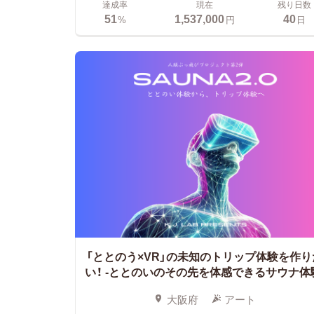
達成率
現在
残り日数
51
1,537,000
40
%
円
日
「ととのう×VR」の未知のトリップ体験を作り
い！
-ととのいのその先を体感できるサウナ体
大阪府
アート