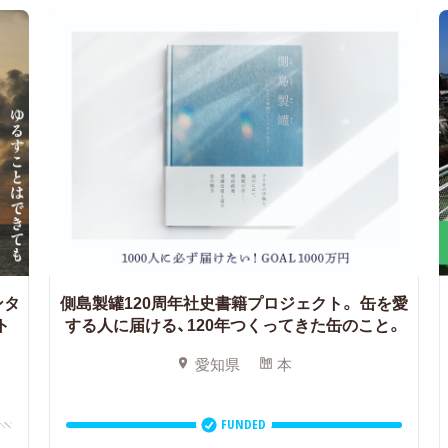
ンタ
側島製罐120周年社史書籍プロジェクト。
缶を愛
ト
する人に届ける、120年つくってきた缶のこと。
愛知県
本
FUNDED