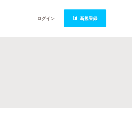
ログイン
新規登録
クト
最新進捗報告から探す