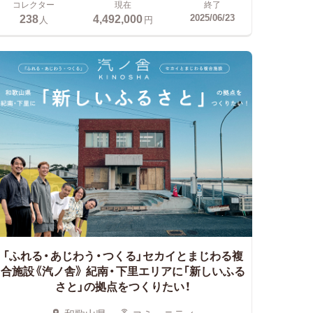
コレクター
現在
終了
238
4,492,000
2025/06/23
人
円
「ふれる・あじわう・つくる」セカイとまじわる複
合施設《汽ノ舎》
紀南・下里エリアに「新しいふる
さと」の拠点をつくりたい！