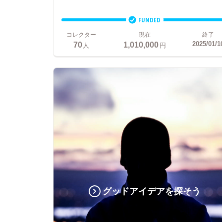
FUNDED
コレクター
現在
終了
70
1,010,000
2025/01/1
人
円
グッドアイデアを探そう