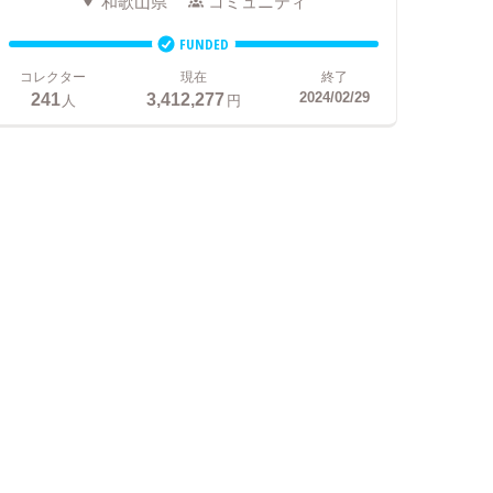
和歌山県
コミュニティ
FUNDED
コレクター
現在
終了
241
3,412,277
2024/02/29
人
円