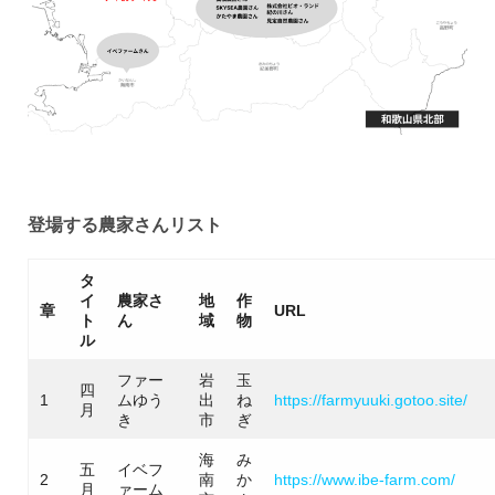
登場する農家さんリスト
タ
イ
農家さ
地
作
章
URL
ト
ん
域
物
ル
ファー
岩
玉
四
1
ムゆう
出
ね
https://farmyuuki.gotoo.site/
月
き
市
ぎ
海
み
五
イベフ
2
南
か
https://www.ibe-farm.com/
月
ァーム