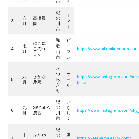
市
ん
紀
ト
六
高橋農
の
3
マ
月
園
川
ト
市
和
ピ
にこに
七
歌
ー
4
このう
https://www.nikonikonouen.com
月
山
マ
えん
市
ン
か
つ
ケ
八
さかな
https://www.instagram.com/sak
5
ら
ー
月
農園
hl=ja
ぎ
ル
町
紀
い
九
SKYSEA
の
ち
6
https://www.instagram.com/sky
月
農園
川
じ
市
く
紀
十
かたや
の
黒
7
https://katayama-farm.com/