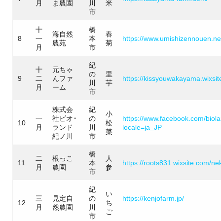
月
ま農園
川
米
市
十
橋
海自然
春
8
一
本
https://www.umishizennouen.ne
農苑
菊
月
市
紀
十
元ちゃ
の
里
9
二
んファ
https://kissyouwakayama.wixsi
川
芋
月
ーム
市
株式会
紀
小
一
社ビオ・
の
https://www.facebook.com/biol
10
松
月
ランド
川
locale=ja_JP
菜
紀ノ川
市
橋
二
根っこ
人
11
本
https://roots831.wixsite.com/n
月
農園
参
市
紀
い
三
見定自
の
https://kenjofarm.jp/
12
ち
月
然農園
川
ご
市