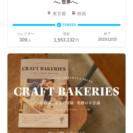
へ、世界へ。
東京都
映画
FUNDED
コレクター
現在
終了
309
1,553,132
2015/12/25
人
円