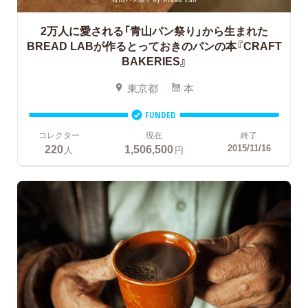
2万人に愛される「青山パン祭り」から生まれた
BREAD LABが作るとっておきのパンの本『CRAFT
BAKERIES』
東京都
本
FUNDED
コレクター
現在
終了
220
1,506,500
2015/11/16
人
円