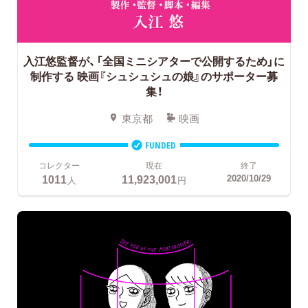
入江悠監督が、「全国ミニシアターで公開するため」に
制作する
映画『シュシュシュの娘』のサポーター募
集！
東京都
映画
FUNDED
コレクター
現在
終了
1011
11,923,001
2020/10/29
人
円