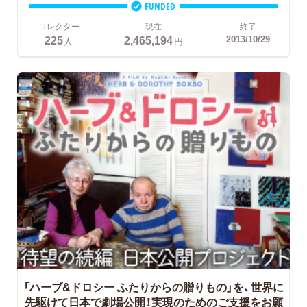
FUNDED
コレクター
現在
終了
225
2,465,194
2013/10/29
人
円
「ハーブ&ドロシー ふたりからの贈りもの」を、世界に
先駆けて日本で劇場公開！実現のためのご支援をお願