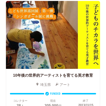
10年後の世界的アーティストを育てる英才教育
埼玉県
アート
FUNDED
コレクター
現在
終了
28
205,000
2013/11/15
人
円