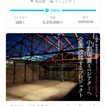
埼玉県
コミュニティ
FUNDED
コレクター
現在
終了
328
5,375,000
2025/02/28
人
円