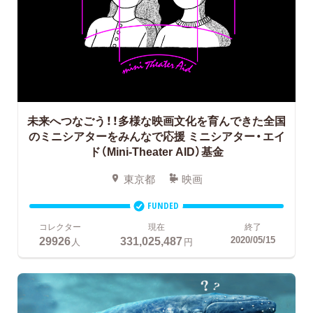
未来へつなごう！！多様な映画文化を育んできた全国
のミニシアターをみんなで応援
ミニシアター・エイ
ド（Mini-Theater AID）基金
東京都
映画
FUNDED
コレクター
現在
終了
29926
331,025,487
2020/05/15
人
円