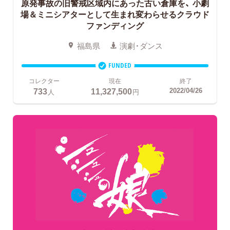
原発事故の旧警戒区域内にあった古い倉庫を、
小劇
場＆ミニシアターとして生まれ変わらせるクラウド
ファンディング
福島県
演劇・ダンス
FUNDED
コレクター
現在
終了
733
11,327,500
2022/04/26
人
円