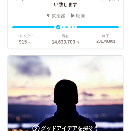
い致します
東京都
映画
FUNDED
コレクター
現在
終了
915
14,633,703
2013/03/01
人
円
グッドアイデアを探そう