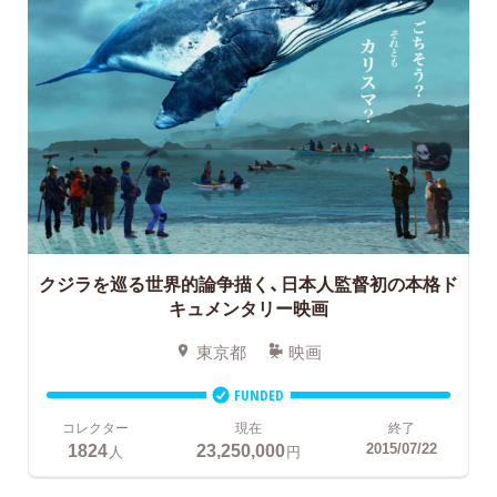
クジラを巡る世界的論争描く、日本人監督初の本格ド
キュメンタリー映画
東京都
映画
FUNDED
コレクター
現在
終了
1824
23,250,000
2015/07/22
人
円