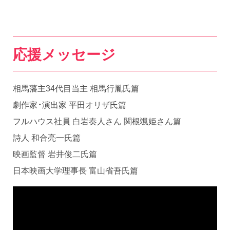
応援メッセージ
相馬藩主34代目当主 相馬行胤氏篇
劇作家・演出家 平田オリザ氏篇
フルハウス社員 白岩奏人さん 関根颯姫さん篇
詩人 和合亮一氏篇
映画監督 岩井俊二氏篇
日本映画大学理事長 富山省吾氏篇