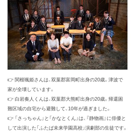
👉 関根颯姫さんは、双葉郡富岡町出身の20歳。津波で
家が全壊しています。
👉 白岩奏人くんは、双葉郡大熊町出身の20歳。帰還困
難区域の自宅から避難して、10年が過ぎました。
👉 「さっちゃん」と「かなとくん」は、『静物画』に俳優と
して出演した「ふたば未来学園高校」演劇部の生徒です。